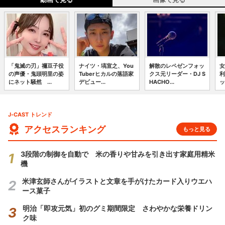
「鬼滅の刃」禰豆子役
ナイツ・塙宣之、You
解散のレペゼンフォッ
女
の声優・鬼頭明里の姿
Tuberヒカルの落語家
クス元リーダー・DJ S
利
にネット騒然 ...
デビュー...
HACHO...
ッ
J-CAST トレンド
アクセスランキング
もっと見る
3段階の制御を自動で 米の香りや甘みを引き出す家庭用精米
機
米津玄師さんがイラストと文章を手がけたカード入りウエハ
ース菓子
明治「即攻元気」初のグミ期間限定 さわやかな栄養ドリン
ク味