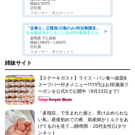
時給4,167円
正社員
スポンサー：求人ボックス
「栄養士」正職員/日勤のみ/特別養護老人ホーム
＞
社会福祉法人しもにた会/特別養護老人ホーム かぶらの里
群馬県 下仁田町
時給1,180円～1,250円
正社員
スポンサー：求人ボックス
姉妹サイト
【ステーキガスト】ライス・パン食べ放題&
スープバー付きメニュー1111円はお得!最新ク
ーポンを公式Xで公開中《9月23日まで》
「多指症」で生まれた娘と、受け止められな
い私。産後初めての夜、助産師がミルクをあ
げてるのを見て...(静岡県・20代女性)|Jタウ
ンネット