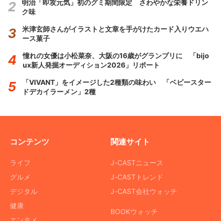
明治「即攻元気」初のグミ期間限定 さわやかな栄養ドリン
ク味
米津玄師さんがイラストと文章を手がけたカード入りウエハ
ース菓子
憧れの女優は小松菜奈、大阪の16歳がグランプリに 「bijo
ux新人発掘オーディション2026」リポート
「VIVANT」をイメージした2種類の味わい 「ベビースター
ドデカイラーメン」2種
コンテンツ
関連サイト
ライフ
J-CASTニュース
グルメ
J-CASTトレンド
デジタル
J-CAST会社ウォッチ
健康
BOOKウォッチ
エンタメ