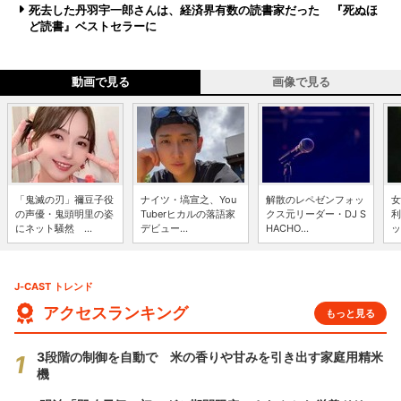
死去した丹羽宇一郎さんは、経済界有数の読書家だった 『死ぬほ
ど読書』ベストセラーに
動画で見る
画像で見る
「鬼滅の刃」禰豆子役
ナイツ・塙宣之、You
解散のレペゼンフォッ
女
の声優・鬼頭明里の姿
Tuberヒカルの落語家
クス元リーダー・DJ S
利
にネット騒然 ...
デビュー...
HACHO...
ッ
J-CAST トレンド
アクセスランキング
もっと見る
3段階の制御を自動で 米の香りや甘みを引き出す家庭用精米
機