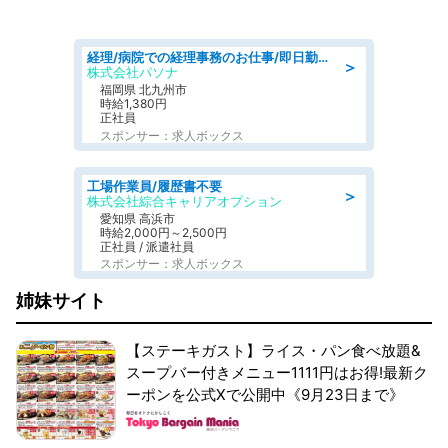
経理/病院での経理事務のお仕事/即日勤務可/車通勤可/経理/一般事務
＞
株式会社パソナ
福岡県 北九州市
時給1,380円
正社員
スポンサー：求人ボックス
工場作業員/履歴書不要
＞
株式会社綜合キャリアオプション
愛知県 高浜市
時給2,000円～2,500円
正社員 / 派遣社員
スポンサー：求人ボックス
姉妹サイト
【ステーキガスト】ライス・パン食べ放題&
スープバー付きメニュー1111円はお得!最新ク
ーポンを公式Xで公開中《9月23日まで》