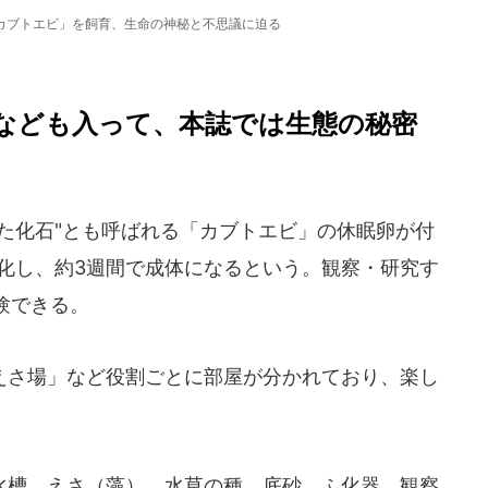
カブトエビ」を飼育、生命の神秘と不思議に迫る
なども入って、本誌では生態の秘密
た化石"とも呼ばれる「カブトエビ」の休眠卵が付
ふ化し、約3週間で成体になるという。観察・研究す
験できる。
さ場」など役割ごとに部屋が分かれており、楽し
槽、えさ（藻）、水草の種、底砂、ふ化器、観察