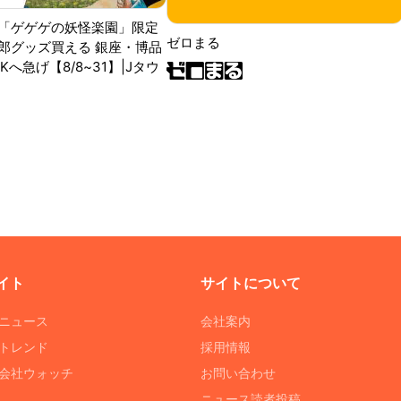
「ゲゲゲの妖怪楽園」限定
ゼロまる
郎グッズ買える 銀座・博品
RKへ急げ【8/8~31】|Jタウ
イト
サイトについて
Tニュース
会社案内
Tトレンド
採用情報
ST会社ウォッチ
お問い合わせ
ニュース読者投稿