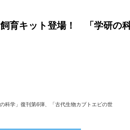
飼育キット登場！ 「学研の
研の科学」復刊第6弾、「古代生物カブトエビの世