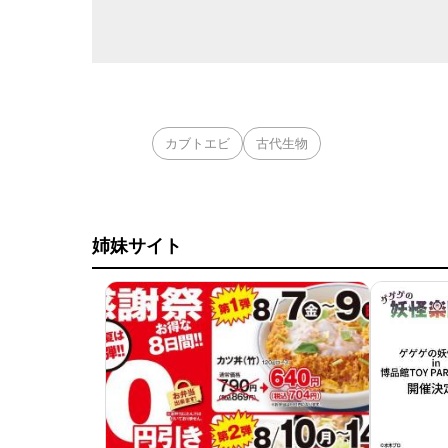
カブトエビ
古代生物
姉妹サイト