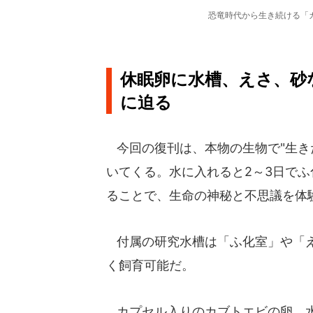
恐竜時代から生き続ける「
休眠卵に水槽、えさ、砂
に迫る
今回の復刊は、本物の生物で"生き
いてくる。水に入れると2～3日で
ることで、生命の神秘と不思議を体
付属の研究水槽は「ふ化室」や「え
く飼育可能だ。
カプセル入りのカブトエビの卵、水