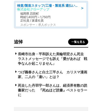
検査/製造スタッフ/工場・製造系 週払いOK 土日休み プラスチック製品組立 チェック
＞
株式会社グローアップ
福岡県 苅田町
時給1,400円～1,750円
正社員 / 派遣社員
スポンサー：求人ボックス
追悼
一覧を見る
長崎市出身・平和訴えた美輪明宏さん死去
ラストメッセージでも訴え「愛があれば 戦
争なんか起こりません」
つげ義春さんと白土三平さん カリスマ漫画
家、二人の「違い」とは？
死去した丹羽宇一郎さんは、経済界有数の読
書家だった 『死ぬほど読書』ベストセラー
に