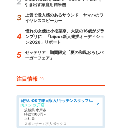
引き出す家庭用精米機
上質で没入感のあるサウンド ヤマハのワ
イヤレススピーカー
憧れの女優は小松菜奈、大阪の16歳がグラ
ンプリに 「bijoux新人発掘オーディショ
ン2026」リポート
ゼッテリア 期間限定「夏の和風おろしバ
ーガーフェア」
注目情報
PR
日払いOKで即日収入/キッチンスタッフ/「原付免許必須」デリバリー業務など、自己成長可能な幅広い仕事に挑戦!髪型自由&ピアス・ネイルOK/茨城県/水戸市
＞
肉メシ 水戸店
茨城県 水戸市
時給1,100円～
正社員
スポンサー：求人ボックス