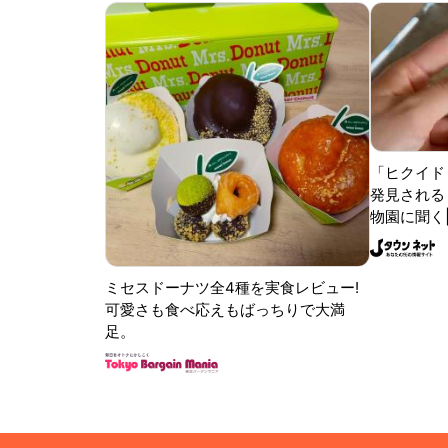
「ヒクイド
発見される 
物園に聞く
ミセスドーナツ全4種を実食レビュー!
可愛さも食べ応えもばっちりで大満
足。