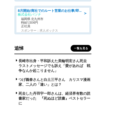
8月開始/商社でのルート営業のお仕事/即日勤務可/車通勤可/営業
＞
株式会社パソナ
福岡県 北九州市
時給1,506円
正社員
スポンサー：求人ボックス
追悼
一覧を見る
長崎市出身・平和訴えた美輪明宏さん死去
ラストメッセージでも訴え「愛があれば 戦
争なんか起こりません」
つげ義春さんと白土三平さん カリスマ漫画
家、二人の「違い」とは？
死去した丹羽宇一郎さんは、経済界有数の読
書家だった 『死ぬほど読書』ベストセラー
に