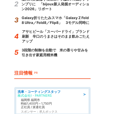
ンプリに 「bijoux新人発掘オーディショ
ン2026」リポート
Galaxy折りたたみスマホ「Galaxy Z Fold
8 Ultra／Fold8／Flip8」 3モデル同時に
アサヒビール「スーパードライ」ブランド
刷新 辛口のうまさはそのまま飲みごたえ
アップ
3段階の制御を自動で 米の香りや甘みを
引き出す家庭用精米機
注目情報
PR
洗車・コーティングスタッフ
＞
株式会社I・PARTNERS
福岡県 福岡市
時給1,400円～1,750円
正社員 / 派遣社員
スポンサー：求人ボックス