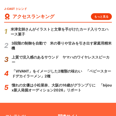
J-CAST トレンド
アクセスランキング
もっと見る
米津玄師さんがイラストと文章を手がけたカード入りウエハ
ース菓子
3段階の制御を自動で 米の香りや甘みを引き出す家庭用精米
機
上質で没入感のあるサウンド ヤマハのワイヤレススピーカ
ー
「VIVANT」をイメージした2種類の味わい 「ベビースター
ドデカイラーメン」2種
憧れの女優は小松菜奈、大阪の16歳がグランプリに 「bijou
x新人発掘オーディション2026」リポート