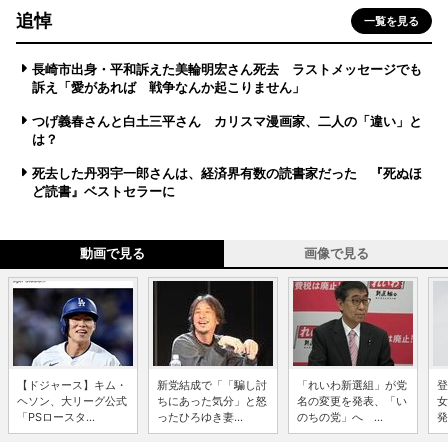
追悼
一覧を見る
長崎市出身・平和訴えた美輪明宏さん死去 ラストメッセージでも
訴え「愛があれば 戦争なんか起こりません」
つげ義春さんと白土三平さん カリスマ漫画家、二人の「違い」と
は？
死去した丹羽宇一郎さんは、経済界有数の読書家だった 『死ぬほ
ど読書』ベストセラーに
動画で見る
画像で見る
【ドジャース】キム・
新党結成で「「騙し討
「れいわ新選組」が党
登
ヘソン、大リーグ公式
ちにあった気分」と怒
名の変更を発表、「い
女
「PSロースタ...
ったひろゆき妻...
のちの党」へ ...
発