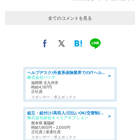
全てのコメントを見る
ヘルプデスク/外資系保険業界でのITヘルプデスク業務/駅近/即日勤務可/ヘルプデスク
＞
株式会社パソナ
福岡県 北九州市
時給4,167円
正社員
スポンサー：求人ボックス
組立・組付け/高収入/日払いOK/交替制/20・30・40代活躍中/製造 工場
＞
株式会社綜合キャリアオプション
熊本県 菊陽町
時給1,600円～2,000円
正社員 / 派遣社員
スポンサー：求人ボックス