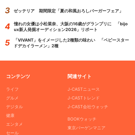
ゼッテリア 期間限定「夏の和風おろしバーガーフェア」
憧れの女優は小松菜奈、大阪の16歳がグランプリに 「bijo
ux新人発掘オーディション2026」リポート
「VIVANT」をイメージした2種類の味わい 「ベビースター
ドデカイラーメン」2種
コンテンツ
関連サイト
ライフ
J-CASTニュース
グルメ
J-CASTトレンド
デジタル
J-CAST会社ウォッチ
健康
BOOKウォッチ
エンタメ
東京バーゲンマニア
セール