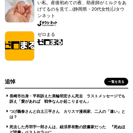
い私。産後初めての夜、助産師がミルクをあ
げてるのを見て...(静岡県・20代女性)|Jタウ
ンネット
ゼロまる
追悼
一覧を見る
長崎市出身・平和訴えた美輪明宏さん死去 ラストメッセージでも
訴え「愛があれば 戦争なんか起こりません」
つげ義春さんと白土三平さん カリスマ漫画家、二人の「違い」と
は？
死去した丹羽宇一郎さんは、経済界有数の読書家だった 『死ぬほ
ど読書』ベストセラーに