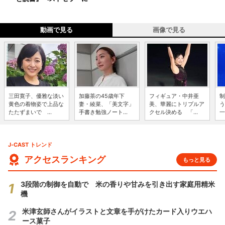
動画で見る
画像で見る
三田寛子、優雅な淡い
加藤茶の45歳年下
フィギュア・中井亜
制
黄色の着物姿で上品な
妻・綾菜、「美文字」
美、華麗にトリプルア
う
たたずまいで ...
手書き勉強ノート...
クセル決める 「...
一
J-CAST トレンド
アクセスランキング
もっと見る
3段階の制御を自動で 米の香りや甘みを引き出す家庭用精米
機
米津玄師さんがイラストと文章を手がけたカード入りウエハ
ース菓子