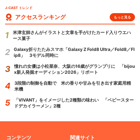
J-CAST トレンド
アクセスランキング
もっと見る
米津玄師さんがイラストと文章を手がけたカード入りウエハ
ース菓子
Galaxy折りたたみスマホ「Galaxy Z Fold8 Ultra／Fold8／Fl
ip8」 3モデル同時に
憧れの女優は小松菜奈、大阪の16歳がグランプリに 「bijou
x新人発掘オーディション2026」リポート
3段階の制御を自動で 米の香りや甘みを引き出す家庭用精
米機
「VIVANT」をイメージした2種類の味わい 「ベビースター
ドデカイラーメン」2種
コンテンツ
関連サイト