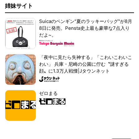
姉妹サイト
Suicaのペンギン"夏のラッキーバッグ"が8月
8日に発売。Pensta史上最も豪華な7点入り
だよ~。
「夜中に見たら失神する」「こわいこわいこ
わい」 兵庫・尼崎の公園に佇む〝謎すぎる
顔〟に1.3万人戦慄|Jタウンネット
ゼロまる