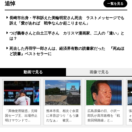
追悼
一覧を見る
長崎市出身・平和訴えた美輪明宏さん死去 ラストメッセージでも
訴え「愛があれば 戦争なんか起こりません」
つげ義春さんと白土三平さん カリスマ漫画家、二人の「違い」と
は？
死去した丹羽宇一郎さんは、経済界有数の読書家だった 『死ぬほ
ど読書』ベストセラーに
動画で見る
画像で見る
「異物使用疑惑」元韓
熊本市長、相次ぐ余震
広島原爆の日、小沢一
張
国セーブ王、出場停止
に本音ぽつり「もう嫌
郎氏が高市政権を「戦
ォ
明けマウンドで...
だなぁ」 被災...
前回帰路線」と...
気