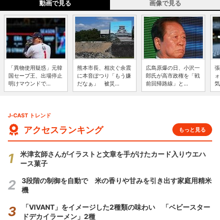
動画で見る
画像で見る
「異物使用疑惑」元韓
熊本市長、相次ぐ余震
広島原爆の日、小沢一
張
国セーブ王、出場停止
に本音ぽつり「もう嫌
郎氏が高市政権を「戦
ォ
明けマウンドで...
だなぁ」 被災...
前回帰路線」と...
気
J-CAST トレンド
アクセスランキング
もっと見る
米津玄師さんがイラストと文章を手がけたカード入りウエハ
ース菓子
3段階の制御を自動で 米の香りや甘みを引き出す家庭用精米
機
「VIVANT」をイメージした2種類の味わい 「ベビースター
ドデカイラーメン」2種