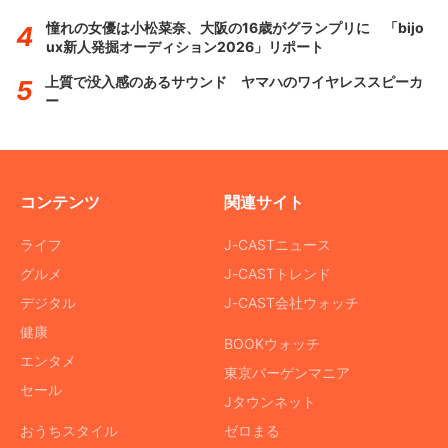
憧れの女優は小松菜奈、大阪の16歳がグランプリに 「bijo
ux新人発掘オーディション2026」リポート
上質で没入感のあるサウンド ヤマハのワイヤレススピーカ
ー
コンテンツ
関連サイト
ライフ
J-CASTニュース
グルメ
J-CASTトレンド
デジタル
J-CAST会社ウォッチ
健康
BOOKウォッチ
エンタメ
東京バーゲンマニア
セール
Jタウンネット
おうちスタイル
ゼロまる