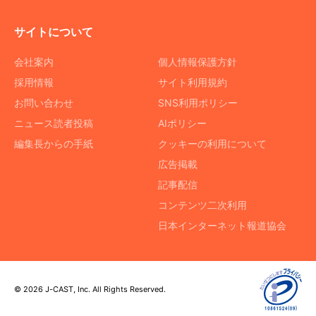
サイトについて
会社案内
個人情報保護方針
採用情報
サイト利用規約
お問い合わせ
SNS利用ポリシー
ニュース読者投稿
AIポリシー
編集長からの手紙
クッキーの利用について
広告掲載
記事配信
コンテンツ二次利用
日本インターネット報道協会
© 2026 J-CAST, Inc. All Rights Reserved.