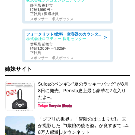
株式会社シスムエンジニアリング
静岡県 裾野市
時給1,550円～
正社員 / 派遣社員
スポンサー：求人ボックス
フォークリフト/飲料・空容器のカウンターフォーク/駒形駅/車11分
＞
株式会社ロフティー 採用センター
群馬県 前橋市
時給1,300円～1,625円
正社員
スポンサー：求人ボックス
姉妹サイト
Suicaのペンギン"夏のラッキーバッグ"が8月
8日に発売。Pensta史上最も豪華な7点入り
だよ~。
「ジブリの世界」「冒険のはじまりだ!」 夫
が撮影した〝1歳娘の後ろ姿〟が良すぎて...4.
8万人感激|Jタウンネット