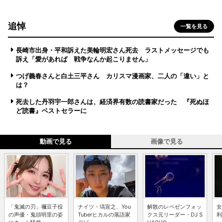
追悼
一覧を見る
長崎市出身・平和訴えた美輪明宏さん死去 ラストメッセージでも
訴え「愛があれば 戦争なんか起こりません」
つげ義春さんと白土三平さん カリスマ漫画家、二人の「違い」と
は？
死去した丹羽宇一郎さんは、経済界有数の読書家だった 『死ぬほ
ど読書』ベストセラーに
動画で見る
画像で見る
「鬼滅の刃」禰豆子役
ナイツ・塙宣之、You
解散のレペゼンフォッ
女
の声優・鬼頭明里の姿
Tuberヒカルの落語家
クス元リーダー・DJ S
利