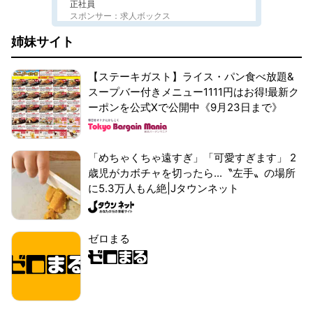
正社員
スポンサー：求人ボックス
姉妹サイト
【ステーキガスト】ライス・パン食べ放題&
スープバー付きメニュー1111円はお得!最新ク
ーポンを公式Xで公開中《9月23日まで》
「めちゃくちゃ遠すぎ」「可愛すぎます」 2
歳児がカボチャを切ったら...〝左手〟の場所
に5.3万人もん絶|Jタウンネット
ゼロまる