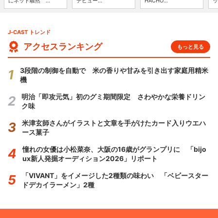
にネット騒然 ...
デビュー...
HACHO...
ッ
J-CAST トレンド
アクセスランキング
もっと見る
3段階の制御を自動で 米の香りや甘みを引き出す家庭用精米
機
明治「即攻元気」初のグミ期間限定 さわやかな栄養ドリン
ク味
米津玄師さんがイラストと文章を手がけたカード入りウエハ
ース菓子
憧れの女優は小松菜奈、大阪の16歳がグランプリに 「bijo
ux新人発掘オーディション2026」リポート
「VIVANT」をイメージした2種類の味わい 「ベビースター
ドデカイラーメン」2種