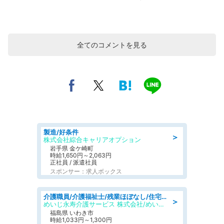
全てのコメントを見る
製造/好条件
＞
株式会社綜合キャリアオプション
岩手県 金ケ崎町
時給1,650円～2,063円
正社員 / 派遣社員
スポンサー：求人ボックス
介護職員/介護福祉士/残業ほぼなし/住宅型有料老人ホームの介護士/シフト相談可
＞
めいじ永寿介護サービス 株式会社/めいじ永寿介護サービスセンター
福島県 いわき市
時給1,033円～1,300円