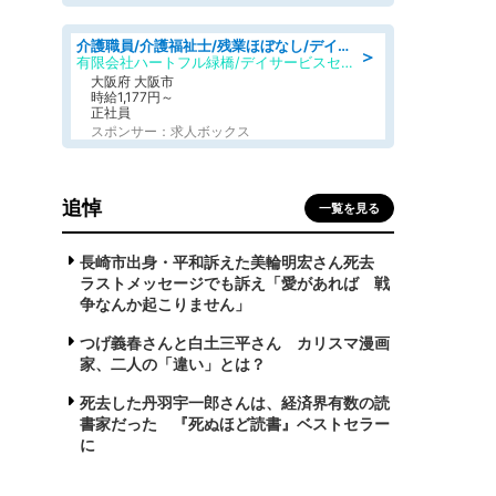
介護職員/介護福祉士/残業ほぼなし/デイサービスの介護士/日勤のみ
＞
有限会社ハートフル緑橋/デイサービスセンター ハートフル東成
大阪府 大阪市
時給1,177円～
正社員
スポンサー：求人ボックス
追悼
一覧を見る
長崎市出身・平和訴えた美輪明宏さん死去
ラストメッセージでも訴え「愛があれば 戦
争なんか起こりません」
つげ義春さんと白土三平さん カリスマ漫画
家、二人の「違い」とは？
死去した丹羽宇一郎さんは、経済界有数の読
書家だった 『死ぬほど読書』ベストセラー
に