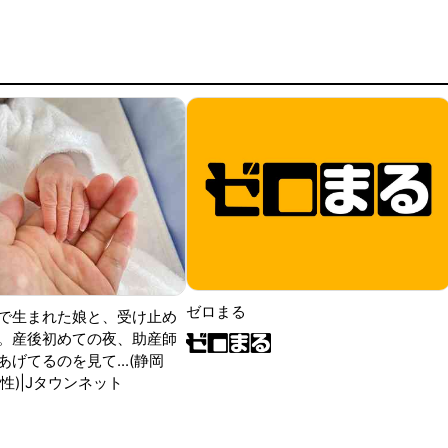
ゼロまる
で生まれた娘と、受け止め
。産後初めての夜、助産師
げてるのを見て...(静岡
性)|Jタウンネット