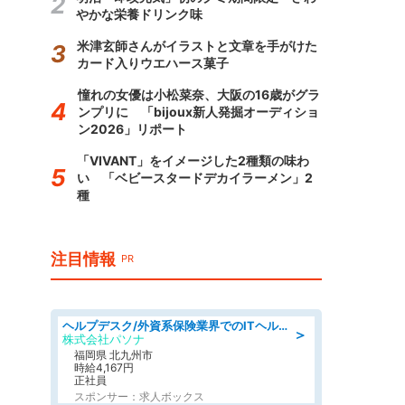
やかな栄養ドリンク味
米津玄師さんがイラストと文章を手がけた
カード入りウエハース菓子
憧れの女優は小松菜奈、大阪の16歳がグラ
ンプリに 「bijoux新人発掘オーディショ
ン2026」リポート
「VIVANT」をイメージした2種類の味わ
い 「ベビースタードデカイラーメン」2
種
注目情報
PR
ヘルプデスク/外資系保険業界でのITヘルプデスク業務/駅近/即日勤務可/ヘルプデスク
＞
株式会社パソナ
福岡県 北九州市
時給4,167円
正社員
スポンサー：求人ボックス