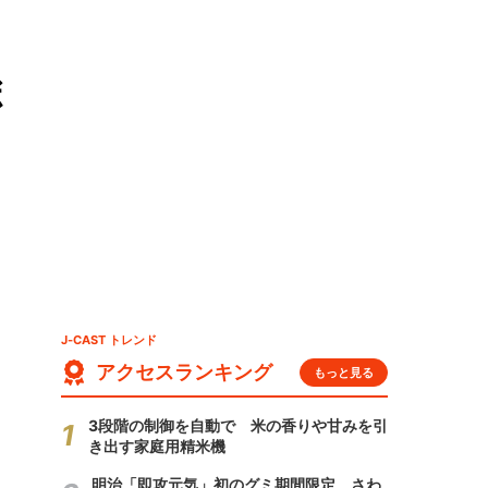
ボ
J-CAST トレンド
アクセスランキング
もっと見る
3段階の制御を自動で 米の香りや甘みを引
き出す家庭用精米機
明治「即攻元気」初のグミ期間限定 さわ