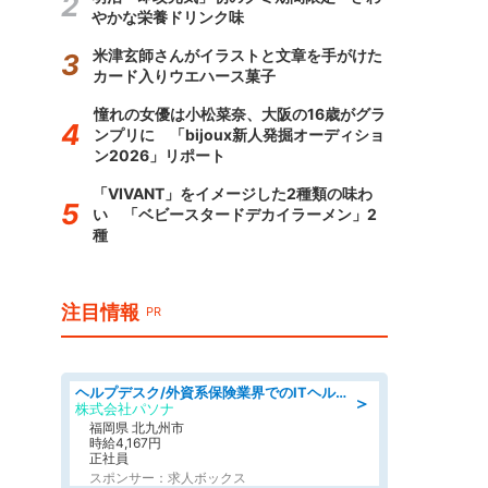
やかな栄養ドリンク味
米津玄師さんがイラストと文章を手がけた
カード入りウエハース菓子
憧れの女優は小松菜奈、大阪の16歳がグラ
ンプリに 「bijoux新人発掘オーディショ
ン2026」リポート
「VIVANT」をイメージした2種類の味わ
い 「ベビースタードデカイラーメン」2
種
注目情報
PR
ヘルプデスク/外資系保険業界でのITヘルプデスク業務/駅近/即日勤務可/ヘルプデスク
＞
株式会社パソナ
福岡県 北九州市
時給4,167円
正社員
スポンサー：求人ボックス