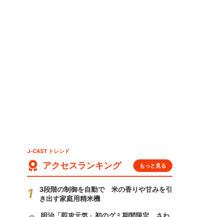
J-CAST トレンド
アクセスランキング
もっと見る
3段階の制御を自動で 米の香りや甘みを引
き出す家庭用精米機
明治「即攻元気」初のグミ期間限定 さわ