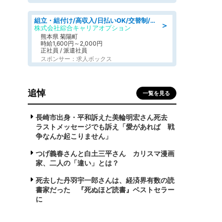
組立・組付け/高収入/日払いOK/交替制/20・30・40代活躍中/製造 工場
＞
株式会社綜合キャリアオプション
熊本県 菊陽町
時給1,600円～2,000円
正社員 / 派遣社員
スポンサー：求人ボックス
追悼
一覧を見る
長崎市出身・平和訴えた美輪明宏さん死去
ラストメッセージでも訴え「愛があれば 戦
争なんか起こりません」
つげ義春さんと白土三平さん カリスマ漫画
家、二人の「違い」とは？
死去した丹羽宇一郎さんは、経済界有数の読
書家だった 『死ぬほど読書』ベストセラー
に