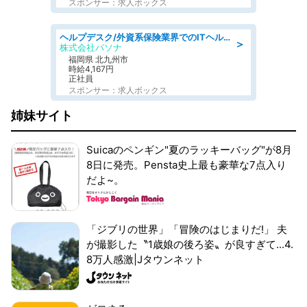
スポンサー：求人ボックス
ヘルプデスク/外資系保険業界でのITヘルプデスク業務/駅近/即日勤務可/ヘルプデスク
＞
株式会社パソナ
福岡県 北九州市
時給4,167円
正社員
スポンサー：求人ボックス
姉妹サイト
Suicaのペンギン"夏のラッキーバッグ"が8月
8日に発売。Pensta史上最も豪華な7点入り
だよ~。
「ジブリの世界」「冒険のはじまりだ!」 夫
が撮影した〝1歳娘の後ろ姿〟が良すぎて...4.
8万人感激|Jタウンネット