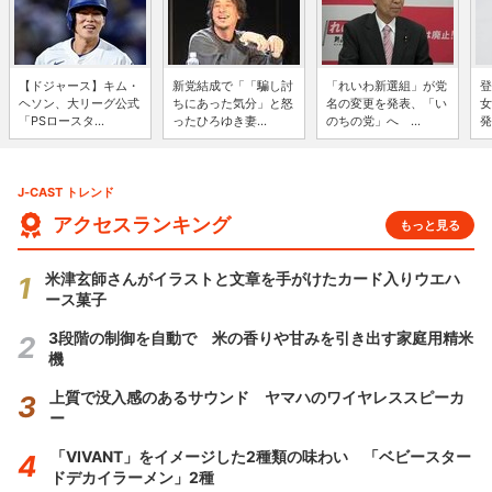
【ドジャース】キム・
新党結成で「「騙し討
「れいわ新選組」が党
登
ヘソン、大リーグ公式
ちにあった気分」と怒
名の変更を発表、「い
女
「PSロースタ...
ったひろゆき妻...
のちの党」へ ...
発
J-CAST トレンド
アクセスランキング
もっと見る
米津玄師さんがイラストと文章を手がけたカード入りウエハ
ース菓子
3段階の制御を自動で 米の香りや甘みを引き出す家庭用精米
機
上質で没入感のあるサウンド ヤマハのワイヤレススピーカ
ー
「VIVANT」をイメージした2種類の味わい 「ベビースター
ドデカイラーメン」2種