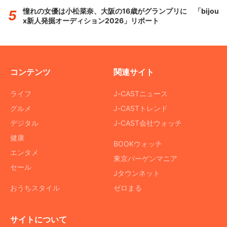
憧れの女優は小松菜奈、大阪の16歳がグランプリに 「bijou
x新人発掘オーディション2026」リポート
コンテンツ
関連サイト
ライフ
J-CASTニュース
グルメ
J-CASTトレンド
デジタル
J-CAST会社ウォッチ
健康
BOOKウォッチ
エンタメ
東京バーゲンマニア
セール
Jタウンネット
おうちスタイル
ゼロまる
サイトについて