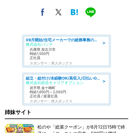
09月開始/住宅メーカーでの総務事務のお仕事/駅近/車通勤可/一般事務/人事労務
＞
株式会社パソナ
兵庫県 加古川市
時給1,550円
正社員
スポンサー：求人ボックス
組立・組付け/未経験OK/高収入/日払いOK/交替制/20・30・40代活躍中
＞
株式会社綜合キャリアオプション
岩手県 金ケ崎町
時給1,650円～2,063円
正社員 / 派遣社員
スポンサー：求人ボックス
姉妹サイト
松のや「総菜クーポン」が8月12日15時で終