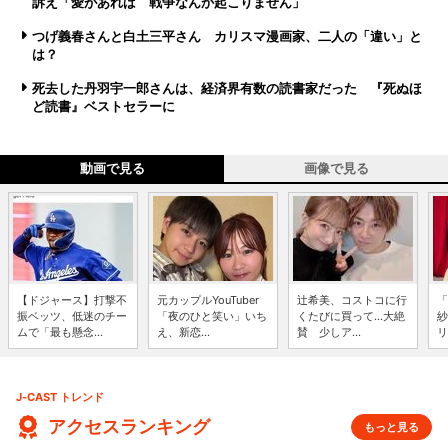
訴え「愛があれば 戦争なんか起こりません」
つげ義春さんと白土三平さん カリスマ漫画家、二人の「違い」と
は？
死去した丹羽宇一郎さんは、経済界有数の読書家だった 『死ぬほ
ど読書』ベストセラーに
動画で見る
画像で見る
【ドジャース】打撃不
元カップルYouTuber
辻希美、コストコに行
「
振ベッツ、低迷のチー
「夜のひと笑い」いち
くたびに買って...大絶
紗
ムで「最も懸念...
え、新恋...
賛 少しア...
リ
J-CAST トレンド
アクセスランキング
もっと見る