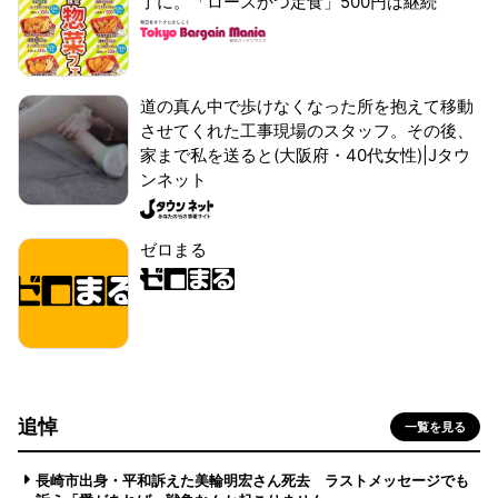
了に。「ロースかつ定食」500円は継続
道の真ん中で歩けなくなった所を抱えて移動
させてくれた工事現場のスタッフ。その後、
家まで私を送ると(大阪府・40代女性)|Jタウ
ンネット
ゼロまる
追悼
一覧を見る
長崎市出身・平和訴えた美輪明宏さん死去 ラストメッセージでも