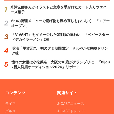
米津玄師さんがイラストと文章を手がけたカード入りウエハ
ース菓子
6つの調理メニューで揚げ物も温め直しもおいしく 「エアー
オーブン」
「VIVANT」をイメージした2種類の味わい 「ベビースター
ドデカイラーメン」2種
明治「即攻元気」初のグミ期間限定 さわやかな栄養ドリン
ク味
憧れの女優は小松菜奈、大阪の16歳がグランプリに 「bijou
x新人発掘オーディション2026」リポート
コンテンツ
関連サイト
ライフ
J-CASTニュース
グルメ
J-CASTトレンド