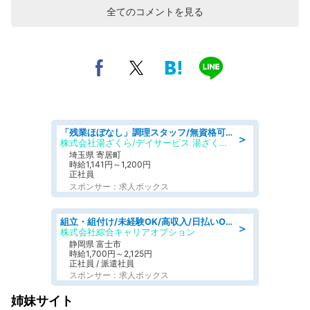
全てのコメントを見る
「残業ほぼなし」調理スタッフ/無資格可/正職員/日勤のみ/デイサービス/社会保障完備
＞
株式会社湯ざくら/デイサービス 湯ざくらケアリゾート
埼玉県 寄居町
時給1,141円～1,200円
正社員
スポンサー：求人ボックス
組立・組付け/未経験OK/高収入/日払いOK/寮費無料/交替制
＞
株式会社綜合キャリアオプション
静岡県 富士市
時給1,700円～2,125円
正社員 / 派遣社員
スポンサー：求人ボックス
姉妹サイト