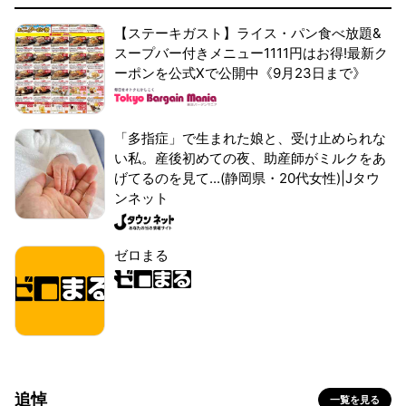
【ステーキガスト】ライス・パン食べ放題&
スープバー付きメニュー1111円はお得!最新ク
ーポンを公式Xで公開中《9月23日まで》
「多指症」で生まれた娘と、受け止められな
い私。産後初めての夜、助産師がミルクをあ
げてるのを見て...(静岡県・20代女性)|Jタウ
ンネット
ゼロまる
追悼
一覧を見る