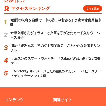
J-CAST トレンド
アクセスランキング
もっと見る
3段階の制御を自動で 米の香りや甘みを引き出す家庭用精米
機
米津玄師さんがイラストと文章を手がけたカード入りウエハ
ース菓子
明治「即攻元気」初のグミ期間限定 さわやかな栄養ドリン
ク味
サムスンのスマートウォッチ 「Galaxy Watch9」など2モ
デル
「VIVANT」をイメージした2種類の味わい 「ベビースター
ドデカイラーメン」2種
コンテンツ
関連サイト