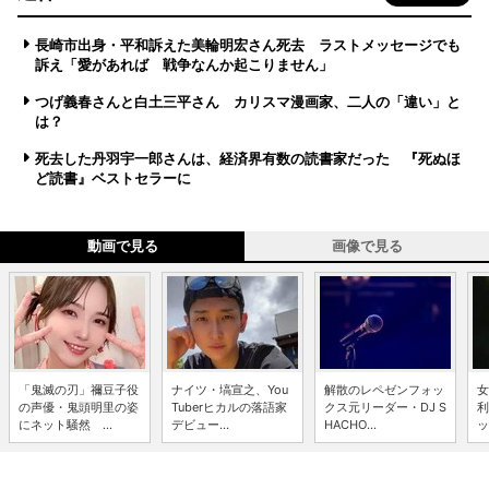
長崎市出身・平和訴えた美輪明宏さん死去 ラストメッセージでも
訴え「愛があれば 戦争なんか起こりません」
つげ義春さんと白土三平さん カリスマ漫画家、二人の「違い」と
は？
死去した丹羽宇一郎さんは、経済界有数の読書家だった 『死ぬほ
ど読書』ベストセラーに
動画で見る
画像で見る
「鬼滅の刃」禰豆子役
ナイツ・塙宣之、You
解散のレペゼンフォッ
女
の声優・鬼頭明里の姿
Tuberヒカルの落語家
クス元リーダー・DJ S
利
にネット騒然 ...
デビュー...
HACHO...
ッ