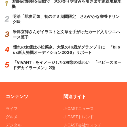
3段階の制御を自動で 米の香りや甘みを引き出す家庭用精米
機
明治「即攻元気」初のグミ期間限定 さわやかな栄養ドリン
ク味
米津玄師さんがイラストと文章を手がけたカード入りウエハ
ース菓子
憧れの女優は小松菜奈、大阪の16歳がグランプリに 「bijo
ux新人発掘オーディション2026」リポート
「VIVANT」をイメージした2種類の味わい 「ベビースター
ドデカイラーメン」2種
コンテンツ
関連サイト
ライフ
J-CASTニュース
グルメ
J-CASTトレンド
デジタル
J-CAST会社ウォッチ