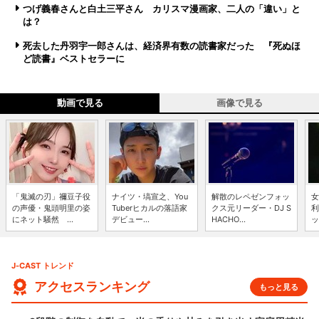
つげ義春さんと白土三平さん カリスマ漫画家、二人の「違い」と
は？
死去した丹羽宇一郎さんは、経済界有数の読書家だった 『死ぬほ
ど読書』ベストセラーに
動画で見る
画像で見る
「鬼滅の刃」禰豆子役
ナイツ・塙宣之、You
解散のレペゼンフォッ
女
の声優・鬼頭明里の姿
Tuberヒカルの落語家
クス元リーダー・DJ S
利
にネット騒然 ...
デビュー...
HACHO...
ッ
J-CAST トレンド
アクセスランキング
もっと見る