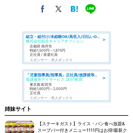
組立・組付け/未経験OK/高収入/日払いOK/交替制/20・30・40代活躍中
＞
株式会社綜合キャリアオプション
京都府 南丹市
時給1,500円～1,875円
正社員 / 派遣社員
スポンサー：求人ボックス
「児童指導員/指導員」正社員/放課後等デイサービス/児童指導員任用資格
＞
放課後等デイサービス ZEST町田
東京都 町田市
時給1,600円～2,000円
正社員
スポンサー：求人ボックス
姉妹サイト
【ステーキガスト】ライス・パン食べ放題&
スープバー付きメニュー1111円はお得!最新ク