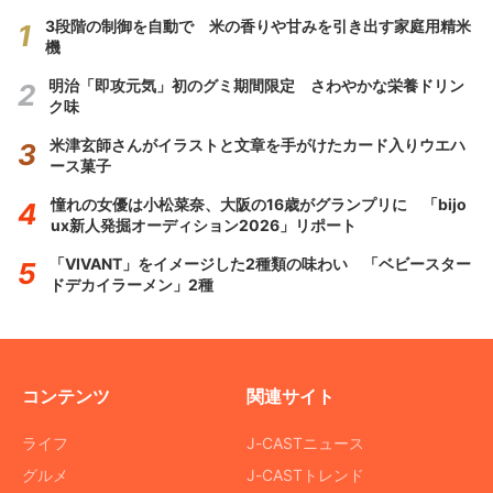
3段階の制御を自動で 米の香りや甘みを引き出す家庭用精米
機
明治「即攻元気」初のグミ期間限定 さわやかな栄養ドリン
ク味
米津玄師さんがイラストと文章を手がけたカード入りウエハ
ース菓子
憧れの女優は小松菜奈、大阪の16歳がグランプリに 「bijo
ux新人発掘オーディション2026」リポート
「VIVANT」をイメージした2種類の味わい 「ベビースター
ドデカイラーメン」2種
コンテンツ
関連サイト
ライフ
J-CASTニュース
グルメ
J-CASTトレンド