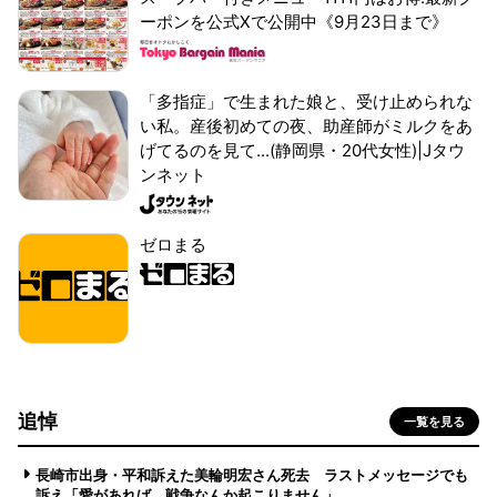
ーポンを公式Xで公開中《9月23日まで》
「多指症」で生まれた娘と、受け止められな
い私。産後初めての夜、助産師がミルクをあ
げてるのを見て...(静岡県・20代女性)|Jタウ
ンネット
ゼロまる
追悼
一覧を見る
長崎市出身・平和訴えた美輪明宏さん死去 ラストメッセージでも
訴え「愛があれば 戦争なんか起こりません」