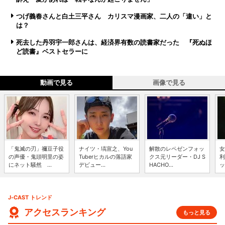
つげ義春さんと白土三平さん カリスマ漫画家、二人の「違い」と
は？
死去した丹羽宇一郎さんは、経済界有数の読書家だった 『死ぬほ
ど読書』ベストセラーに
動画で見る
画像で見る
「鬼滅の刃」禰豆子役
ナイツ・塙宣之、You
解散のレペゼンフォッ
女
の声優・鬼頭明里の姿
Tuberヒカルの落語家
クス元リーダー・DJ S
利
にネット騒然 ...
デビュー...
HACHO...
ッ
J-CAST トレンド
アクセスランキング
もっと見る