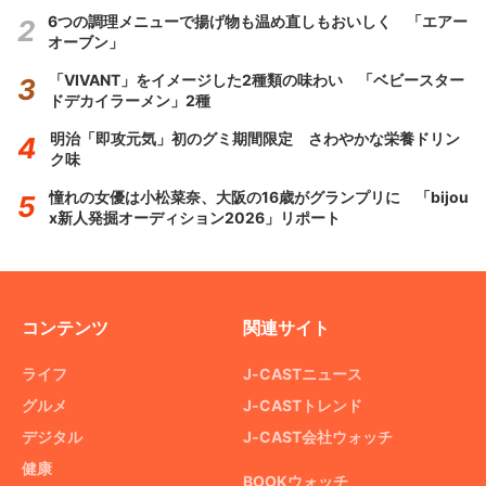
6つの調理メニューで揚げ物も温め直しもおいしく 「エアー
オーブン」
「VIVANT」をイメージした2種類の味わい 「ベビースター
ドデカイラーメン」2種
明治「即攻元気」初のグミ期間限定 さわやかな栄養ドリン
ク味
憧れの女優は小松菜奈、大阪の16歳がグランプリに 「bijou
x新人発掘オーディション2026」リポート
コンテンツ
関連サイト
ライフ
J-CASTニュース
グルメ
J-CASTトレンド
デジタル
J-CAST会社ウォッチ
健康
BOOKウォッチ