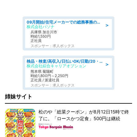
09月開始/住宅メーカーでの総務事務のお仕事/駅近/車通勤可/一般事務/人事労務
＞
株式会社パソナ
兵庫県 加古川市
時給1,550円
正社員
スポンサー：求人ボックス
検品・検査/高収入/日払いOK/日勤/20・30・40代活躍中/製造 工場
＞
株式会社綜合キャリアオプション
熊本県 菊陽町
時給1,800円～2,250円
正社員 / 派遣社員
スポンサー：求人ボックス
姉妹サイト
松のや「総菜クーポン」が8月12日15時で終
了に。「ロースかつ定食」500円は継続