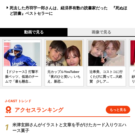
死去した丹羽宇一郎さんは、経済界有数の読書家だった 『死ぬほ
ど読書』ベストセラーに
動画で見る
画像で見る
【ドジャース】打撃不
元カップルYouTuber
辻希美、コストコに行
「
振ベッツ、低迷のチー
「夜のひと笑い」いち
くたびに買って...大絶
紗
ムで「最も懸念...
え、新恋...
賛 少しア...
リ
J-CAST トレンド
アクセスランキング
もっと見る
米津玄師さんがイラストと文章を手がけたカード入りウエハ
ース菓子