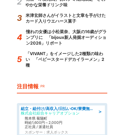
やかな栄養ドリンク味
米津玄師さんがイラストと文章を手がけた
カード入りウエハース菓子
憧れの女優は小松菜奈、大阪の16歳がグラ
ンプリに 「bijoux新人発掘オーディショ
ン2026」リポート
「VIVANT」をイメージした2種類の味わ
い 「ベビースタードデカイラーメン」2
種
注目情報
PR
組立・組付け/高収入/日払いOK/寮費無料/交替制/20・30・40代活躍中
＞
株式会社綜合キャリアオプション
熊本県 菊陽町
時給1,600円～2,000円
正社員 / 派遣社員
スポンサー：求人ボックス