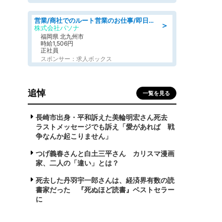
営業/商社でのルート営業のお仕事/即日勤務可/車通勤可/営業
＞
株式会社パソナ
福岡県 北九州市
時給1,506円
正社員
スポンサー：求人ボックス
追悼
一覧を見る
長崎市出身・平和訴えた美輪明宏さん死去
ラストメッセージでも訴え「愛があれば 戦
争なんか起こりません」
つげ義春さんと白土三平さん カリスマ漫画
家、二人の「違い」とは？
死去した丹羽宇一郎さんは、経済界有数の読
書家だった 『死ぬほど読書』ベストセラー
に