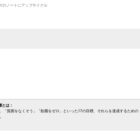
イズのノートにアップサイクル
発目標とは：
標。「貧困をなくそう」「飢餓をゼロ」といった17の目標、それらを達成するための
。