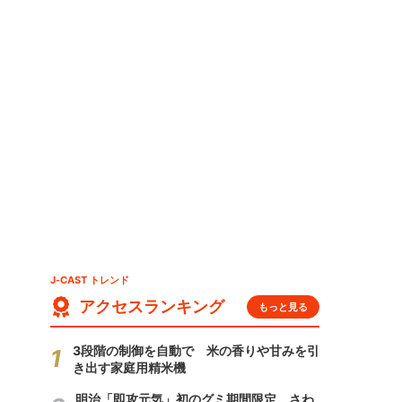
」
J-CAST トレンド
アクセスランキング
もっと見る
3段階の制御を自動で 米の香りや甘みを引
き出す家庭用精米機
明治「即攻元気」初のグミ期間限定 さわ