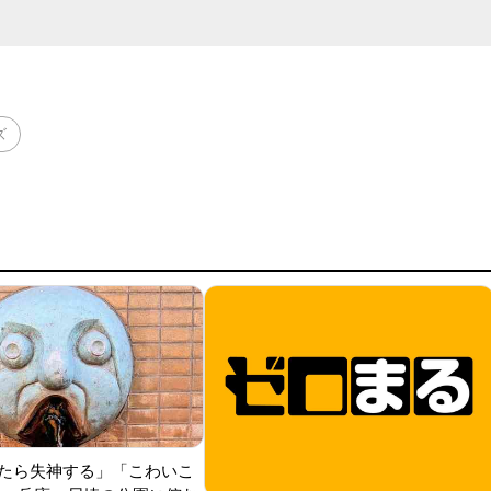
ズ
たら失神する」「こわいこ