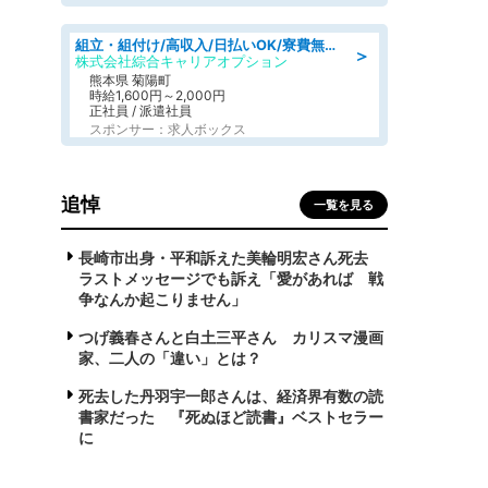
組立・組付け/高収入/日払いOK/寮費無料/交替制/20・30・40代活躍中
＞
株式会社綜合キャリアオプション
熊本県 菊陽町
時給1,600円～2,000円
正社員 / 派遣社員
スポンサー：求人ボックス
追悼
一覧を見る
長崎市出身・平和訴えた美輪明宏さん死去
ラストメッセージでも訴え「愛があれば 戦
争なんか起こりません」
つげ義春さんと白土三平さん カリスマ漫画
家、二人の「違い」とは？
死去した丹羽宇一郎さんは、経済界有数の読
書家だった 『死ぬほど読書』ベストセラー
に