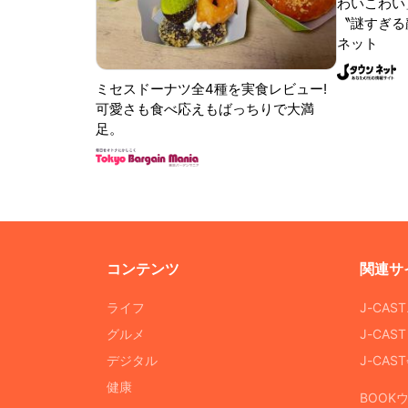
わいこわい
〝謎すぎる顔
ネット
ミセスドーナツ全4種を実食レビュー!
可愛さも食べ応えもばっちりで大満
足。
コンテンツ
関連サ
ライフ
J-CAS
グルメ
J-CAS
デジタル
J-CA
健康
BOOK