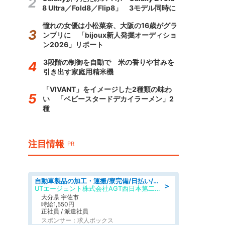
8 Ultra／Fold8／Flip8」 3モデル同時に
憧れの女優は小松菜奈、大阪の16歳がグラ
ンプリに 「bijoux新人発掘オーディショ
ン2026」リポート
3段階の制御を自動で 米の香りや甘みを
引き出す家庭用精米機
「VIVANT」をイメージした2種類の味わ
い 「ベビースタードデカイラーメン」2
種
注目情報
PR
自動車製品の加工・運搬/寮完備/日払い/工場・製造
＞
UTエージェント株式会社AGT西日本第二CU
大分県 宇佐市
時給1,550円
正社員 / 派遣社員
スポンサー：求人ボックス