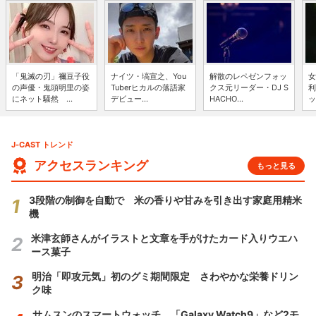
「鬼滅の刃」禰豆子役
ナイツ・塙宣之、You
解散のレペゼンフォッ
女
の声優・鬼頭明里の姿
Tuberヒカルの落語家
クス元リーダー・DJ S
利
にネット騒然 ...
デビュー...
HACHO...
ッ
J-CAST トレンド
アクセスランキング
もっと見る
3段階の制御を自動で 米の香りや甘みを引き出す家庭用精米
機
米津玄師さんがイラストと文章を手がけたカード入りウエハ
ース菓子
明治「即攻元気」初のグミ期間限定 さわやかな栄養ドリン
ク味
サムスンのスマートウォッチ 「Galaxy Watch9」など2モ