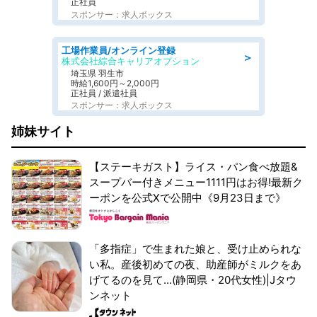
正社員
スポンサー：求人ボックス
工場作業員/オンライン登録
＞
株式会社綜合キャリアオプション
埼玉県 羽生市
時給1,600円～2,000円
正社員 / 派遣社員
スポンサー：求人ボックス
姉妹サイト
【ステーキガスト】ライス・パン食べ放題&
スープバー付きメニュー1111円はお得!最新ク
ーポンを公式Xで公開中《9月23日まで》
「多指症」で生まれた娘と、受け止められな
い私。産後初めての夜、助産師がミルクをあ
げてるのを見て...(静岡県・20代女性)|Jタウ
ンネット