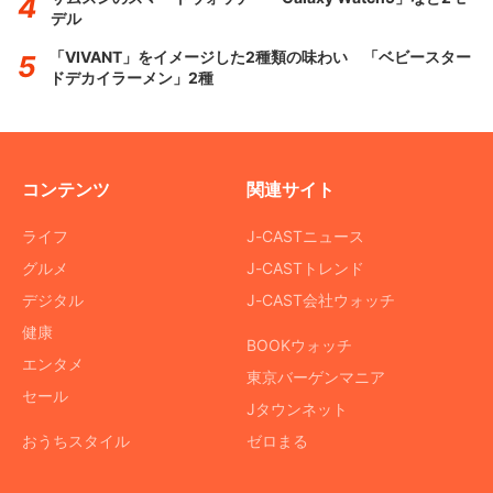
デル
「VIVANT」をイメージした2種類の味わい 「ベビースター
ドデカイラーメン」2種
コンテンツ
関連サイト
ライフ
J-CASTニュース
グルメ
J-CASTトレンド
デジタル
J-CAST会社ウォッチ
健康
BOOKウォッチ
エンタメ
東京バーゲンマニア
セール
Jタウンネット
おうちスタイル
ゼロまる