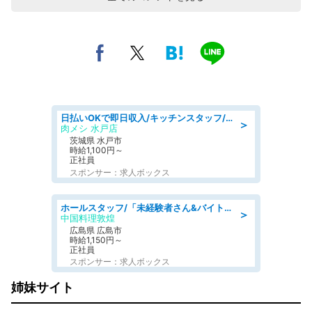
日払いOKで即日収入/キッチンスタッフ/「原付免許必須」デリバリー業務など、自己成長可能な幅広い仕事に挑戦!髪型自由&ピアス・ネイルOK/茨城県/水戸市
＞
肉メシ 水戸店
茨城県 水戸市
時給1,100円～
正社員
スポンサー：求人ボックス
ホールスタッフ/「未経験者さん&バイトデビューも大歓迎」残業ほぼなし×1日3時間〜勤務OK!フォロー体制も充実/広島県/広島市南区
＞
中国料理敦煌
広島県 広島市
時給1,150円～
正社員
スポンサー：求人ボックス
姉妹サイト