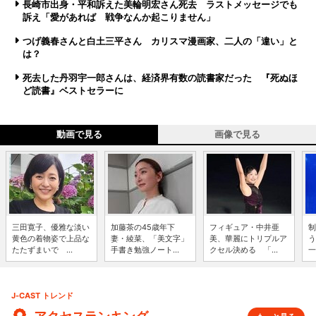
長崎市出身・平和訴えた美輪明宏さん死去 ラストメッセージでも
訴え「愛があれば 戦争なんか起こりません」
つげ義春さんと白土三平さん カリスマ漫画家、二人の「違い」と
は？
死去した丹羽宇一郎さんは、経済界有数の読書家だった 『死ぬほ
ど読書』ベストセラーに
動画で見る
画像で見る
三田寛子、優雅な淡い
加藤茶の45歳年下
フィギュア・中井亜
制
黄色の着物姿で上品な
妻・綾菜、「美文字」
美、華麗にトリプルア
う
たたずまいで ...
手書き勉強ノート...
クセル決める 「...
一
J-CAST トレンド