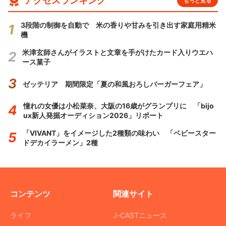
アクセスランキング
もっと見る
3段階の制御を自動で 米の香りや甘みを引き出す家庭用精米
機
米津玄師さんがイラストと文章を手がけたカード入りウエハ
ース菓子
ゼッテリア 期間限定「夏の和風おろしバーガーフェア」
憧れの女優は小松菜奈、大阪の16歳がグランプリに 「bijo
ux新人発掘オーディション2026」リポート
「VIVANT」をイメージした2種類の味わい 「ベビースター
ドデカイラーメン」2種
コンテンツ
関連サイト
ライフ
J-CASTニュース