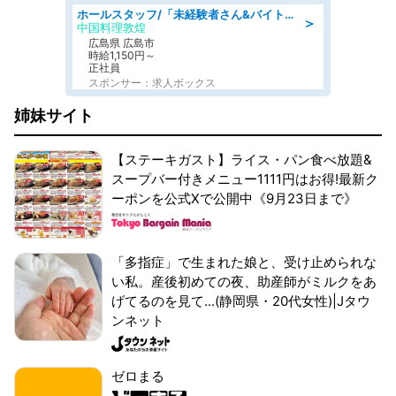
ホールスタッフ/「未経験者さん&バイトデビューも大歓迎」残業ほぼなし×1日3時間〜勤務OK!フォロー体制も充実/広島県/広島市南区
＞
中国料理敦煌
広島県 広島市
時給1,150円～
正社員
スポンサー：求人ボックス
姉妹サイト
【ステーキガスト】ライス・パン食べ放題&
スープバー付きメニュー1111円はお得!最新ク
ーポンを公式Xで公開中《9月23日まで》
「多指症」で生まれた娘と、受け止められな
い私。産後初めての夜、助産師がミルクをあ
げてるのを見て...(静岡県・20代女性)|Jタウ
ンネット
ゼロまる