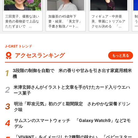
三田寛子、優雅な淡い
加藤茶の45歳年下
フィギュア・中井亜
制
黄色の着物姿で上品な
妻・綾菜、「美文字」
美、華麗にトリプルア
う
たたずまいで ...
手書き勉強ノート...
クセル決める 「...
一
J-CAST トレンド
アクセスランキング
もっと見る
3段階の制御を自動で 米の香りや甘みを引き出す家庭用精米
機
米津玄師さんがイラストと文章を手がけたカード入りウエハ
ース菓子
明治「即攻元気」初のグミ期間限定 さわやかな栄養ドリン
ク味
サムスンのスマートウォッチ 「Galaxy Watch9」など2モ
デル
「VIVANT」をイメージした2種類の味わい 「ベビースター