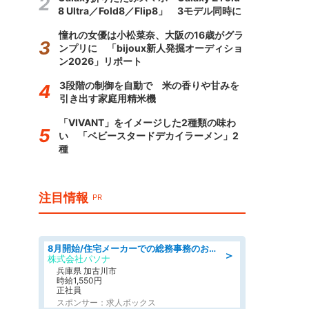
8 Ultra／Fold8／Flip8」 3モデル同時に
憧れの女優は小松菜奈、大阪の16歳がグラ
ンプリに 「bijoux新人発掘オーディショ
ン2026」リポート
3段階の制御を自動で 米の香りや甘みを
引き出す家庭用精米機
「VIVANT」をイメージした2種類の味わ
い 「ベビースタードデカイラーメン」2
種
注目情報
PR
8月開始/住宅メーカーでの総務事務のお仕事/駅近/即日勤務可/一般事務/人事労務
＞
株式会社パソナ
兵庫県 加古川市
時給1,550円
正社員
スポンサー：求人ボックス