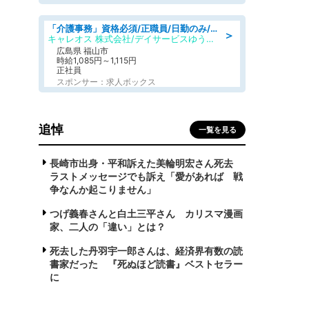
「介護事務」資格必須/正職員/日勤のみ/デイサービス
＞
キャレオス 株式会社/デイサービスゆうゆう南本庄
広島県 福山市
時給1,085円～1,115円
正社員
スポンサー：求人ボックス
追悼
一覧を見る
長崎市出身・平和訴えた美輪明宏さん死去
ラストメッセージでも訴え「愛があれば 戦
争なんか起こりません」
つげ義春さんと白土三平さん カリスマ漫画
家、二人の「違い」とは？
死去した丹羽宇一郎さんは、経済界有数の読
書家だった 『死ぬほど読書』ベストセラー
に