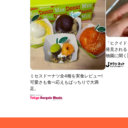
「ヒクイド
発見される 
物園に聞く
ミセスドーナツ全4種を実食レビュー!
可愛さも食べ応えもばっちりで大満
足。