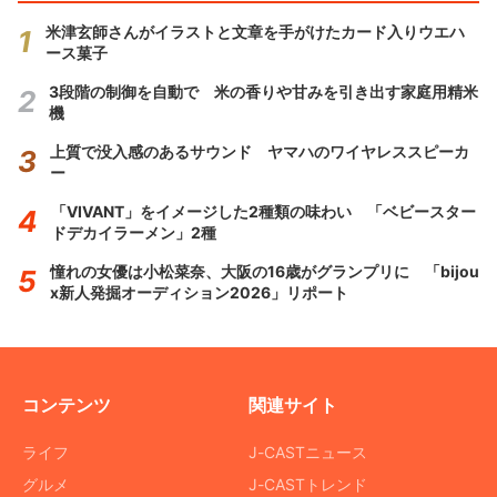
米津玄師さんがイラストと文章を手がけたカード入りウエハ
ース菓子
3段階の制御を自動で 米の香りや甘みを引き出す家庭用精米
機
上質で没入感のあるサウンド ヤマハのワイヤレススピーカ
ー
「VIVANT」をイメージした2種類の味わい 「ベビースター
ドデカイラーメン」2種
憧れの女優は小松菜奈、大阪の16歳がグランプリに 「bijou
x新人発掘オーディション2026」リポート
コンテンツ
関連サイト
ライフ
J-CASTニュース
グルメ
J-CASTトレンド