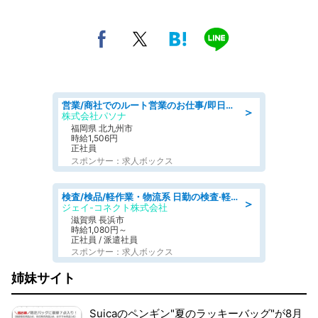
営業/商社でのルート営業のお仕事/即日勤務可/車通勤可/営業
＞
株式会社パソナ
福岡県 北九州市
時給1,506円
正社員
スポンサー：求人ボックス
検査/検品/軽作業・物流系 日勤の検査·軽作業/未経験可/土日祝お休み
＞
ジェイ-コネクト株式会社
滋賀県 長浜市
時給1,080円～
正社員 / 派遣社員
スポンサー：求人ボックス
姉妹サイト
Suicaのペンギン"夏のラッキーバッグ"が8月