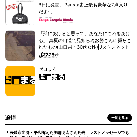
8日に発売。Pensta史上最も豪華な7点入り
だよ~。
「孫にあげると思って、あなたにこれをあげ
る」 真夏の山道で見知らぬお婆さんに握らさ
れたもの(山口県・30代女性)|Jタウンネット
ゼロまる
追悼
一覧を見る
長崎市出身・平和訴えた美輪明宏さん死去 ラストメッセージでも