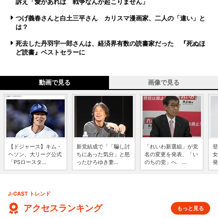
訴え「愛があれば 戦争なんか起こりません」
つげ義春さんと白土三平さん カリスマ漫画家、二人の「違い」と
は？
死去した丹羽宇一郎さんは、経済界有数の読書家だった 『死ぬほ
ど読書』ベストセラーに
動画で見る
画像で見る
【ドジャース】キム・
新党結成で「「騙し討
「れいわ新選組」が党
登
ヘソン、大リーグ公式
ちにあった気分」と怒
名の変更を発表、「い
女
「PSロースタ...
ったひろゆき妻...
のちの党」へ ...
発
J-CAST トレンド
アクセスランキング
もっと見る