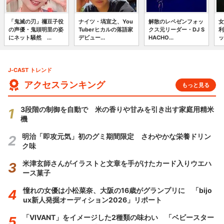
「鬼滅の刃」禰豆子役
ナイツ・塙宣之、You
解散のレペゼンフォッ
女
の声優・鬼頭明里の姿
Tuberヒカルの落語家
クス元リーダー・DJ S
利
にネット騒然 ...
デビュー...
HACHO...
ッ
J-CAST トレンド
アクセスランキング
もっと見る
3段階の制御を自動で 米の香りや甘みを引き出す家庭用精米
機
明治「即攻元気」初のグミ期間限定 さわやかな栄養ドリン
ク味
米津玄師さんがイラストと文章を手がけたカード入りウエハ
ース菓子
憧れの女優は小松菜奈、大阪の16歳がグランプリに 「bijo
ux新人発掘オーディション2026」リポート
「VIVANT」をイメージした2種類の味わい 「ベビースター