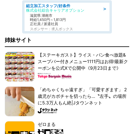
組立加工スタッフ/好条件
＞
株式会社綜合キャリアオプション
滋賀県 湖南市
時給1,450円～1,813円
正社員 / 派遣社員
スポンサー：求人ボックス
姉妹サイト
【ステーキガスト】ライス・パン食べ放題&
スープバー付きメニュー1111円はお得!最新ク
ーポンを公式Xで公開中《9月23日まで》
「めちゃくちゃ遠すぎ」「可愛すぎます」 2
歳児がカボチャを切ったら...〝左手〟の場所
に5.3万人もん絶|Jタウンネット
ゼロまる