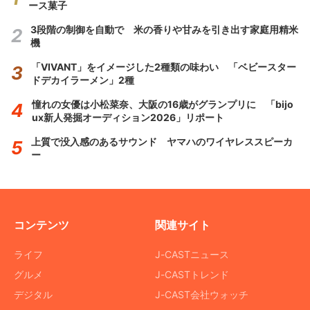
ース菓子
3段階の制御を自動で 米の香りや甘みを引き出す家庭用精米
機
「VIVANT」をイメージした2種類の味わい 「ベビースター
ドデカイラーメン」2種
憧れの女優は小松菜奈、大阪の16歳がグランプリに 「bijo
ux新人発掘オーディション2026」リポート
上質で没入感のあるサウンド ヤマハのワイヤレススピーカ
ー
コンテンツ
関連サイト
ライフ
J-CASTニュース
グルメ
J-CASTトレンド
デジタル
J-CAST会社ウォッチ