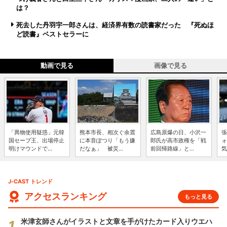
は？
死去した丹羽宇一郎さんは、経済界有数の読書家だった 『死ぬほ
ど読書』ベストセラーに
動画で見る
画像で見る
「異物使用疑惑」元韓
熊本市長、相次ぐ余震
広島原爆の日、小沢一
張
国セーブ王、出場停止
に本音ぽつり「もう嫌
郎氏が高市政権を「戦
ォ
明けマウンドで...
だなぁ」 被災...
前回帰路線」と...
気
J-CAST トレンド
アクセスランキング
もっと見る
米津玄師さんがイラストと文章を手がけたカード入りウエハ