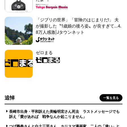
「ジブリの世界」「冒険のはじまりだ!」 夫
が撮影した〝1歳娘の後ろ姿〟が良すぎて...4.
8万人感激|Jタウンネット
ゼロまる
追悼
一覧を見る
長崎市出身・平和訴えた美輪明宏さん死去 ラストメッセージでも
訴え「愛があれば 戦争なんか起こりません」
つげ義春さんと白土三平さん カリスマ漫画家、二人の「違い」と