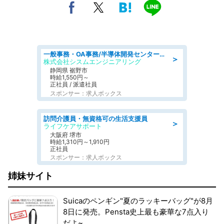
一般事務・OA事務/半導体開発センター内で事務&軽作業スタッフ、募集
＞
株式会社シスムエンジニアリング
静岡県 裾野市
時給1,550円～
正社員 / 派遣社員
スポンサー：求人ボックス
訪問介護員・無資格可の生活支援員
＞
ライフケアサポート
大阪府 堺市
時給1,310円～1,910円
正社員
スポンサー：求人ボックス
姉妹サイト
Suicaのペンギン"夏のラッキーバッグ"が8月
8日に発売。Pensta史上最も豪華な7点入り
だよ~。