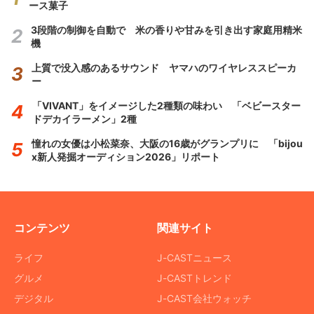
ース菓子
3段階の制御を自動で 米の香りや甘みを引き出す家庭用精米
機
上質で没入感のあるサウンド ヤマハのワイヤレススピーカ
ー
「VIVANT」をイメージした2種類の味わい 「ベビースター
ドデカイラーメン」2種
憧れの女優は小松菜奈、大阪の16歳がグランプリに 「bijou
x新人発掘オーディション2026」リポート
コンテンツ
関連サイト
ライフ
J-CASTニュース
グルメ
J-CASTトレンド
デジタル
J-CAST会社ウォッチ