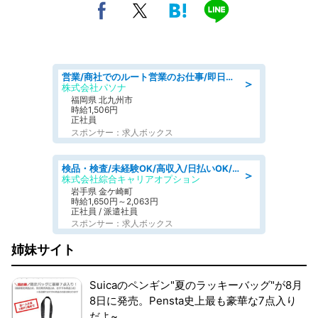
営業/商社でのルート営業のお仕事/即日勤務可/車通勤可/営業
＞
株式会社パソナ
福岡県 北九州市
時給1,506円
正社員
スポンサー：求人ボックス
検品・検査/未経験OK/高収入/日払いOK/交替制/20・30・40代活躍中
＞
株式会社綜合キャリアオプション
岩手県 金ケ崎町
時給1,650円～2,063円
正社員 / 派遣社員
スポンサー：求人ボックス
姉妹サイト
Suicaのペンギン"夏のラッキーバッグ"が8月
8日に発売。Pensta史上最も豪華な7点入り
だよ~。