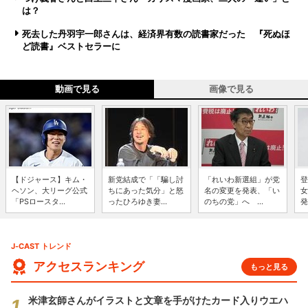
は？
死去した丹羽宇一郎さんは、経済界有数の読書家だった 『死ぬほ
ど読書』ベストセラーに
動画で見る
画像で見る
【ドジャース】キム・
新党結成で「「騙し討
「れいわ新選組」が党
登
ヘソン、大リーグ公式
ちにあった気分」と怒
名の変更を発表、「い
女
「PSロースタ...
ったひろゆき妻...
のちの党」へ ...
発
J-CAST トレンド
アクセスランキング
もっと見る
米津玄師さんがイラストと文章を手がけたカード入りウエハ