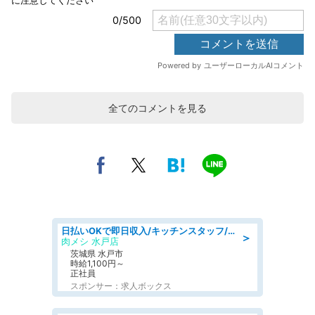
全てのコメントを見る
日払いOKで即日収入/キッチンスタッフ/「原付免許必須」デリバリー業務など、自己成長可能な幅広い仕事に挑戦!髪型自由&ピアス・ネイルOK/茨城県/水戸市
＞
肉メシ 水戸店
茨城県 水戸市
時給1,100円～
正社員
スポンサー：求人ボックス