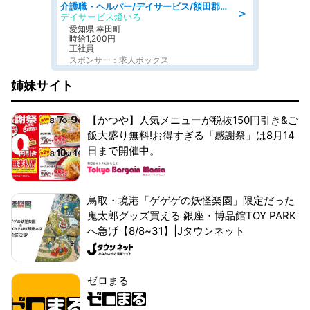
介護職・ヘルパー/デイサービス/額田郡幸田町/JR東海道本線 幸田/愛知県
＞
デイサービス燈いろ
愛知県 幸田町
時給1,200円
正社員
スポンサー：求人ボックス
姉妹サイト
【かつや】人気メニューが税抜150円引き&ご
飯大盛り無料!お得すぎる「感謝祭」は8月14
日まで開催中。
鳥取・境港「ゲゲゲの妖怪楽園」限定だった
鬼太郎グッズ買える 銀座・博品館TOY PARK
へ急げ【8/8~31】|Jタウンネット
ゼロまる