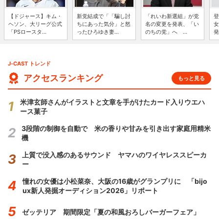
【ドジャース】キム・
新党結成で「「騙し討
「れいわ新選組」が党
登
ヘソン、大リーグ公式
ちにあった気分」と怒
名の変更を発表、「い
女
「PSロースタ...
ったひろゆき妻...
のちの党」へ ...
発
J-CAST トレンド
アクセスランキング
もっと見る
米津玄師さんがイラストと文章を手がけたカード入りウエハ
ース菓子
3段階の制御を自動で 米の香りや甘みを引き出す家庭用精米
機
上質で没入感のあるサウンド ヤマハのワイヤレススピーカ
ー
憧れの女優は小松菜奈、大阪の16歳がグランプリに 「bijo
ux新人発掘オーディション2026」リポート
ゼッテリア 期間限定「夏の和風おろしバーガーフェア」