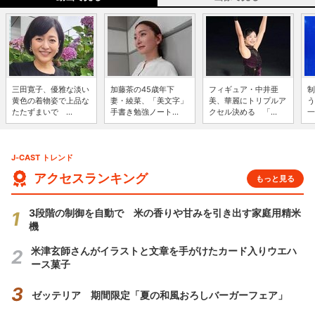
三田寛子、優雅な淡い
加藤茶の45歳年下
フィギュア・中井亜
制
黄色の着物姿で上品な
妻・綾菜、「美文字」
美、華麗にトリプルア
う
たたずまいで ...
手書き勉強ノート...
クセル決める 「...
一
J-CAST トレンド
アクセスランキング
もっと見る
3段階の制御を自動で 米の香りや甘みを引き出す家庭用精米
機
米津玄師さんがイラストと文章を手がけたカード入りウエハ
ース菓子
ゼッテリア 期間限定「夏の和風おろしバーガーフェア」