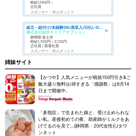
時給1,100円～
正社員
スポンサー：求人ボックス
組立・組付け/未経験OK/高収入/日払いOK/交替制/20・30・40代活躍中
＞
株式会社綜合キャリアオプション
静岡県 富士市
時給1,700円～2,125円
正社員 / 派遣社員
スポンサー：求人ボックス
姉妹サイト
【かつや】人気メニューが税抜150円引き&ご
飯大盛り無料!お得すぎる「感謝祭」は8月14
日まで開催中。
「多指症」で生まれた娘と、受け止められな
い私。産後初めての夜、助産師がミルクをあ
げてるのを見て...(静岡県・20代女性)|Jタウ
ンネット