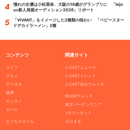
憧れの女優は小松菜奈、大阪の16歳がグランプリに 「bijo
ux新人発掘オーディション2026」リポート
「VIVANT」をイメージした2種類の味わい 「ベビースター
ドデカイラーメン」2種
コンテンツ
関連サイト
ライフ
J-CASTニュース
グルメ
J-CASTトレンド
デジタル
J-CAST会社ウォッチ
健康
BOOKウォッチ
エンタメ
東京バーゲンマニア
セール
Jタウンネット
おうちスタイル
ゼロまる