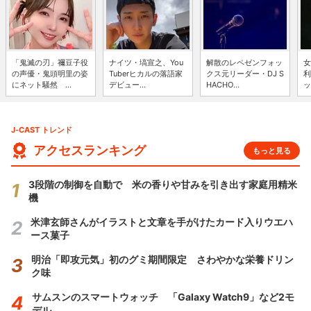
「鬼滅の刃」禰豆子役
ナイツ・塙宣之、You
解散のレペゼンフォッ
女
の声優・鬼頭明里の姿
Tuberヒカルの落語家
クス元リーダー・DJ S
利
にネット騒然 ...
デビュー...
HACHO...
ッ
J-CAST トレンド
アクセスランキング
もっと見る
3段階の制御を自動で 米の香りや甘みを引き出す家庭用精米
機
米津玄師さんがイラストと文章を手がけたカード入りウエハ
ース菓子
明治「即攻元気」初のグミ期間限定 さわやかな栄養ドリン
ク味
サムスンのスマートウォッチ 「Galaxy Watch9」など2モ
デル