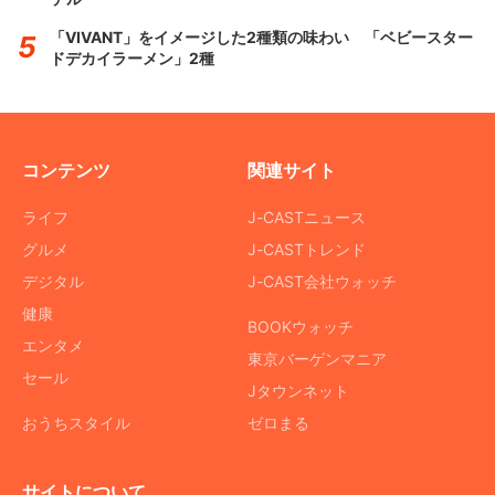
「VIVANT」をイメージした2種類の味わい 「ベビースター
ドデカイラーメン」2種
コンテンツ
関連サイト
ライフ
J-CASTニュース
グルメ
J-CASTトレンド
デジタル
J-CAST会社ウォッチ
健康
BOOKウォッチ
エンタメ
東京バーゲンマニア
セール
Jタウンネット
おうちスタイル
ゼロまる
サイトについて