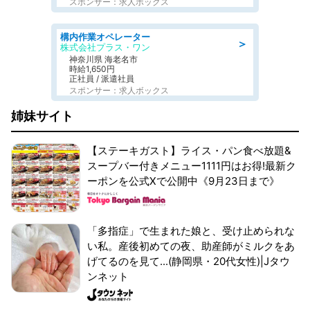
スポンサー：求人ボックス
構内作業オペレーター
＞
株式会社プラス・ワン
神奈川県 海老名市
時給1,650円
正社員 / 派遣社員
スポンサー：求人ボックス
姉妹サイト
【ステーキガスト】ライス・パン食べ放題&
スープバー付きメニュー1111円はお得!最新ク
ーポンを公式Xで公開中《9月23日まで》
「多指症」で生まれた娘と、受け止められな
い私。産後初めての夜、助産師がミルクをあ
げてるのを見て...(静岡県・20代女性)|Jタウ
ンネット