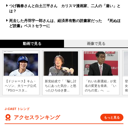
つげ義春さんと白土三平さん カリスマ漫画家、二人の「違い」と
は？
死去した丹羽宇一郎さんは、経済界有数の読書家だった 『死ぬほ
ど読書』ベストセラーに
動画で見る
画像で見る
【ドジャース】キム・
新党結成で「「騙し討
「れいわ新選組」が党
登
ヘソン、大リーグ公式
ちにあった気分」と怒
名の変更を発表、「い
女
「PSロースタ...
ったひろゆき妻...
のちの党」へ ...
発
J-CAST トレンド
アクセスランキング
もっと見る