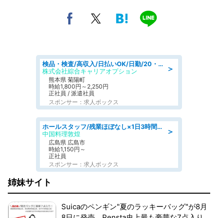
検品・検査/高収入/日払いOK/日勤/20・30・40代活躍中/製造 工場
＞
株式会社綜合キャリアオプション
熊本県 菊陽町
時給1,800円～2,250円
正社員 / 派遣社員
スポンサー：求人ボックス
ホールスタッフ/残業ほぼなし×1日3時間〜勤務OK!フォロー体制も充実/広島県/広島市南区
＞
中国料理敦煌
広島県 広島市
時給1,150円～
正社員
スポンサー：求人ボックス
姉妹サイト
Suicaのペンギン"夏のラッキーバッグ"が8月
8日に発売。Pensta史上最も豪華な7点入り