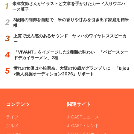
米津玄師さんがイラストと文章を手がけたカード入りウエハ
ース菓子
3段階の制御を自動で 米の香りや甘みを引き出す家庭用精米
機
上質で没入感のあるサウンド ヤマハのワイヤレススピーカ
ー
「VIVANT」をイメージした2種類の味わい 「ベビースター
ドデカイラーメン」2種
憧れの女優は小松菜奈、大阪の16歳がグランプリに 「bijou
x新人発掘オーディション2026」リポート
コンテンツ
関連サイト
ライフ
J-CASTニュース
グルメ
J-CASTトレンド