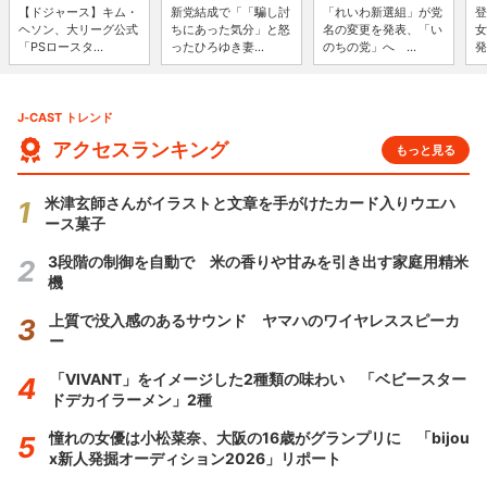
【ドジャース】キム・
新党結成で「「騙し討
「れいわ新選組」が党
登
ヘソン、大リーグ公式
ちにあった気分」と怒
名の変更を発表、「い
女
「PSロースタ...
ったひろゆき妻...
のちの党」へ ...
発
J-CAST トレンド
アクセスランキング
もっと見る
米津玄師さんがイラストと文章を手がけたカード入りウエハ
ース菓子
3段階の制御を自動で 米の香りや甘みを引き出す家庭用精米
機
上質で没入感のあるサウンド ヤマハのワイヤレススピーカ
ー
「VIVANT」をイメージした2種類の味わい 「ベビースター
ドデカイラーメン」2種
憧れの女優は小松菜奈、大阪の16歳がグランプリに 「bijou
x新人発掘オーディション2026」リポート