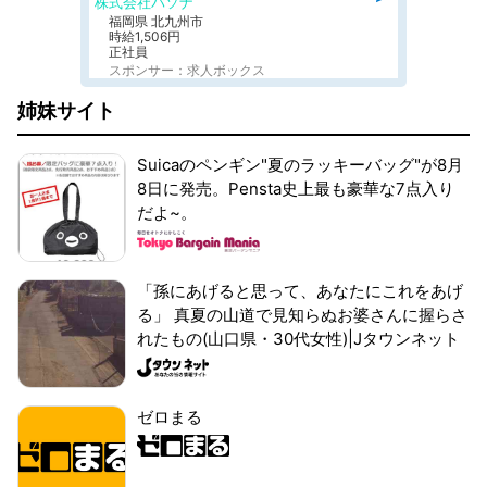
株式会社パソナ
福岡県 北九州市
時給1,506円
正社員
スポンサー：求人ボックス
姉妹サイト
Suicaのペンギン"夏のラッキーバッグ"が8月
8日に発売。Pensta史上最も豪華な7点入り
だよ~。
「孫にあげると思って、あなたにこれをあげ
る」 真夏の山道で見知らぬお婆さんに握らさ
れたもの(山口県・30代女性)|Jタウンネット
ゼロまる