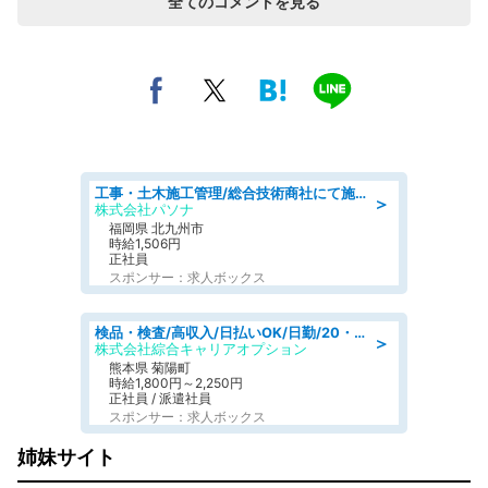
全てのコメントを見る
工事・土木施工管理/総合技術商社にて施工管理のお仕事/即日勤務可/車通勤可/工事・土木施工管理/生産・品質管理
＞
株式会社パソナ
福岡県 北九州市
時給1,506円
正社員
スポンサー：求人ボックス
検品・検査/高収入/日払いOK/日勤/20・30・40代活躍中/製造 工場
＞
株式会社綜合キャリアオプション
熊本県 菊陽町
時給1,800円～2,250円
正社員 / 派遣社員
スポンサー：求人ボックス
姉妹サイト