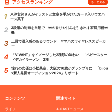
アクセスランキング
もっと見る
米津玄師さんがイラストと文章を手がけたカード入りウエハ
ース菓子
3段階の制御を自動で 米の香りや甘みを引き出す家庭用精米
機
上質で没入感のあるサウンド ヤマハのワイヤレススピーカ
ー
「VIVANT」をイメージした2種類の味わい 「ベビースター
ドデカイラーメン」2種
憧れの女優は小松菜奈、大阪の16歳がグランプリに 「bijou
x新人発掘オーディション2026」リポート
コンテンツ
関連サイト
ライフ
J-CASTニュース