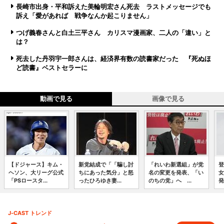
長崎市出身・平和訴えた美輪明宏さん死去 ラストメッセージでも
訴え「愛があれば 戦争なんか起こりません」
つげ義春さんと白土三平さん カリスマ漫画家、二人の「違い」と
は？
死去した丹羽宇一郎さんは、経済界有数の読書家だった 『死ぬほ
ど読書』ベストセラーに
動画で見る
画像で見る
【ドジャース】キム・
新党結成で「「騙し討
「れいわ新選組」が党
登
ヘソン、大リーグ公式
ちにあった気分」と怒
名の変更を発表、「い
女
「PSロースタ...
ったひろゆき妻...
のちの党」へ ...
発
J-CAST トレンド