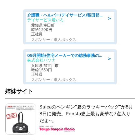
介護職・ヘルパー/デイサービス/額田郡幸田町/JR東海道本線 幸田/愛知県
＞
デイサービス燈いろ
愛知県 幸田町
時給1,200円
正社員
スポンサー：求人ボックス
09月開始/住宅メーカーでの総務事務のお仕事/駅近/車通勤可/一般事務/人事労務
＞
株式会社パソナ
兵庫県 加古川市
時給1,550円
正社員
スポンサー：求人ボックス
姉妹サイト
Suicaのペンギン"夏のラッキーバッグ"が8月
8日に発売。Pensta史上最も豪華な7点入り
だよ~。