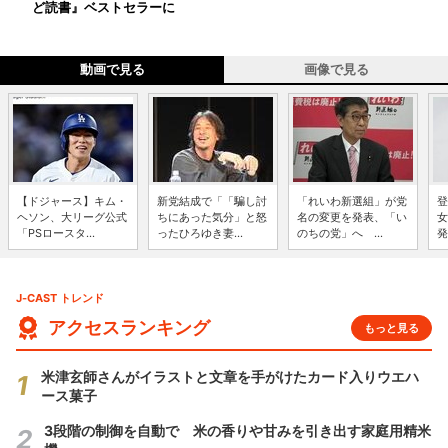
ど読書』ベストセラーに
動画で見る
画像で見る
【ドジャース】キム・
新党結成で「「騙し討
「れいわ新選組」が党
登
ヘソン、大リーグ公式
ちにあった気分」と怒
名の変更を発表、「い
女
「PSロースタ...
ったひろゆき妻...
のちの党」へ ...
発
J-CAST トレンド
アクセスランキング
もっと見る
米津玄師さんがイラストと文章を手がけたカード入りウエハ
ース菓子
3段階の制御を自動で 米の香りや甘みを引き出す家庭用精米