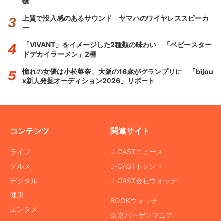
機
上質で没入感のあるサウンド ヤマハのワイヤレススピーカ
ー
「VIVANT」をイメージした2種類の味わい 「ベビースター
ドデカイラーメン」2種
憧れの女優は小松菜奈、大阪の16歳がグランプリに 「bijou
x新人発掘オーディション2026」リポート
コンテンツ
関連サイト
ライフ
J-CASTニュース
グルメ
J-CASTトレンド
デジタル
J-CAST会社ウォッチ
健康
BOOKウォッチ
エンタメ
東京バーゲンマニア