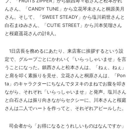
プ、「FRUITS ZIPPER」から鎮西寿々歌さんと松本かれ
んさん、「CANDY TUNE」から立花琴未さんと桐原美月
さん。そして、「SWEET STEADY」から塩川莉世さんと
白石まゆみさん、「CUTIE STREET」から川本笑瑠さん
と桜庭遥花さんの計8人。
1日店長を務めるにあたり、来店客に挨拶するという設
定で、グループごとにかわいく「いらっしゃいませ」を言
うことになった。鎮西さんと松本さんは、「ねぇ、ねぇ」
と肩を叩く素振りを見せ、立花さんと桐原さんは、「Pon
ta」のキャラクターにちなんでタヌキのまねでお腹を叩き
ながら、それぞれ「いらっしゃいませ」と発声。塩川さん
と白石さんは振り向きながらセクシーに、川本さんと桜庭
さんは二人でハートを作ってと、それぞれアピールした。
司会者から「お得になるとうれしいものはなんですか」