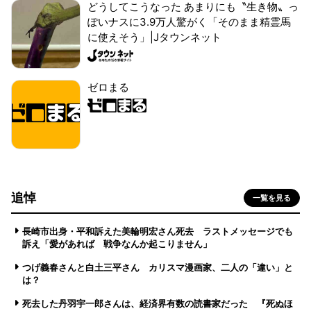
どうしてこうなった あまりにも〝生き物〟っ
ぽいナスに3.9万人驚がく「そのまま精霊馬
に使えそう」|Jタウンネット
ゼロまる
追悼
一覧を見る
長崎市出身・平和訴えた美輪明宏さん死去 ラストメッセージでも
訴え「愛があれば 戦争なんか起こりません」
つげ義春さんと白土三平さん カリスマ漫画家、二人の「違い」と
は？
死去した丹羽宇一郎さんは、経済界有数の読書家だった 『死ぬほ