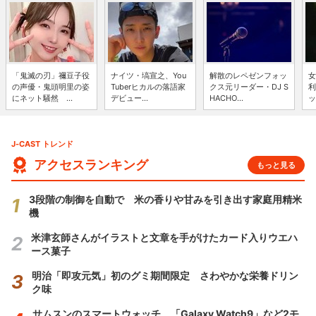
「鬼滅の刃」禰豆子役
ナイツ・塙宣之、You
解散のレペゼンフォッ
女
の声優・鬼頭明里の姿
Tuberヒカルの落語家
クス元リーダー・DJ S
利
にネット騒然 ...
デビュー...
HACHO...
ッ
J-CAST トレンド
アクセスランキング
もっと見る
3段階の制御を自動で 米の香りや甘みを引き出す家庭用精米
機
米津玄師さんがイラストと文章を手がけたカード入りウエハ
ース菓子
明治「即攻元気」初のグミ期間限定 さわやかな栄養ドリン
ク味
サムスンのスマートウォッチ 「Galaxy Watch9」など2モ