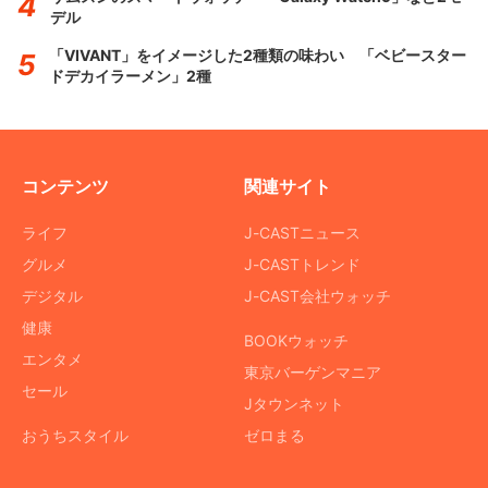
デル
「VIVANT」をイメージした2種類の味わい 「ベビースター
ドデカイラーメン」2種
コンテンツ
関連サイト
ライフ
J-CASTニュース
グルメ
J-CASTトレンド
デジタル
J-CAST会社ウォッチ
健康
BOOKウォッチ
エンタメ
東京バーゲンマニア
セール
Jタウンネット
おうちスタイル
ゼロまる