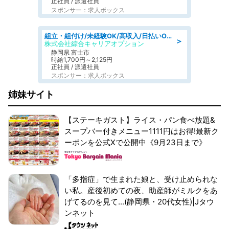
正社員 / 派遣社員
スポンサー：求人ボックス
組立・組付け/未経験OK/高収入/日払いOK/交替制/20・30・40代活躍中
＞
株式会社綜合キャリアオプション
静岡県 富士市
時給1,700円～2,125円
正社員 / 派遣社員
スポンサー：求人ボックス
姉妹サイト
【ステーキガスト】ライス・パン食べ放題&
スープバー付きメニュー1111円はお得!最新ク
ーポンを公式Xで公開中《9月23日まで》
「多指症」で生まれた娘と、受け止められな
い私。産後初めての夜、助産師がミルクをあ
げてるのを見て...(静岡県・20代女性)|Jタウ
ンネット