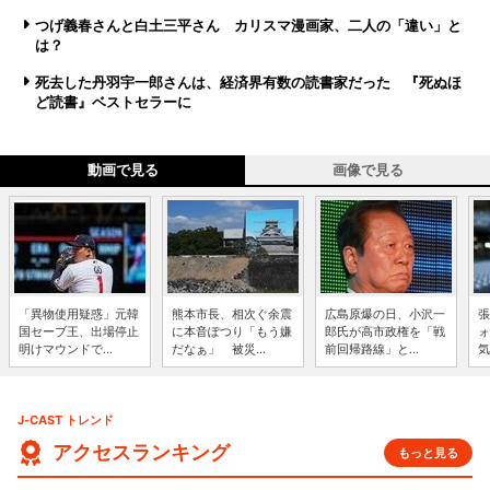
つげ義春さんと白土三平さん カリスマ漫画家、二人の「違い」と
は？
死去した丹羽宇一郎さんは、経済界有数の読書家だった 『死ぬほ
ど読書』ベストセラーに
動画で見る
画像で見る
「異物使用疑惑」元韓
熊本市長、相次ぐ余震
広島原爆の日、小沢一
張
国セーブ王、出場停止
に本音ぽつり「もう嫌
郎氏が高市政権を「戦
ォ
明けマウンドで...
だなぁ」 被災...
前回帰路線」と...
気
J-CAST トレンド
アクセスランキング
もっと見る