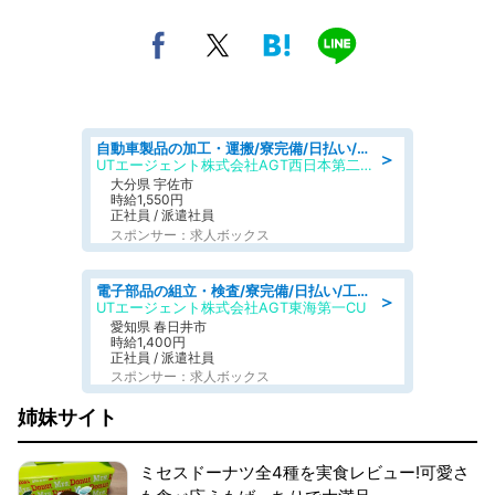
自動車製品の加工・運搬/寮完備/日払い/工場・製造
＞
UTエージェント株式会社AGT西日本第二CU
大分県 宇佐市
時給1,550円
正社員 / 派遣社員
スポンサー：求人ボックス
電子部品の組立・検査/寮完備/日払い/工場・製造
＞
UTエージェント株式会社AGT東海第一CU
愛知県 春日井市
時給1,400円
正社員 / 派遣社員
スポンサー：求人ボックス
姉妹サイト
ミセスドーナツ全4種を実食レビュー!可愛さ