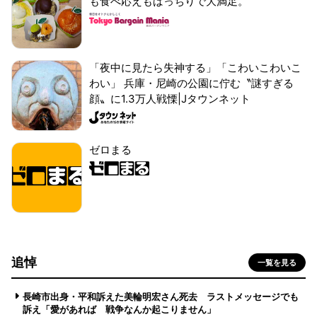
も食べ応えもばっちりで大満足。
「夜中に見たら失神する」「こわいこわいこ
わい」 兵庫・尼崎の公園に佇む〝謎すぎる
顔〟に1.3万人戦慄|Jタウンネット
ゼロまる
追悼
一覧を見る
長崎市出身・平和訴えた美輪明宏さん死去 ラストメッセージでも
訴え「愛があれば 戦争なんか起こりません」