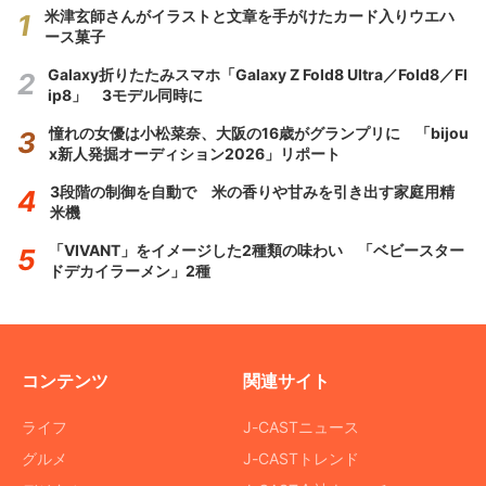
米津玄師さんがイラストと文章を手がけたカード入りウエハ
ース菓子
Galaxy折りたたみスマホ「Galaxy Z Fold8 Ultra／Fold8／Fl
ip8」 3モデル同時に
憧れの女優は小松菜奈、大阪の16歳がグランプリに 「bijou
x新人発掘オーディション2026」リポート
3段階の制御を自動で 米の香りや甘みを引き出す家庭用精
米機
「VIVANT」をイメージした2種類の味わい 「ベビースター
ドデカイラーメン」2種
コンテンツ
関連サイト
ライフ
J-CASTニュース
グルメ
J-CASTトレンド