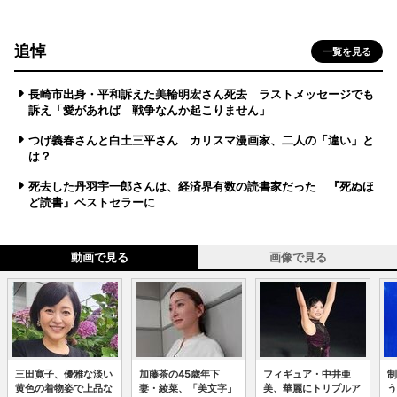
追悼
一覧を見る
長崎市出身・平和訴えた美輪明宏さん死去 ラストメッセージでも
訴え「愛があれば 戦争なんか起こりません」
つげ義春さんと白土三平さん カリスマ漫画家、二人の「違い」と
は？
死去した丹羽宇一郎さんは、経済界有数の読書家だった 『死ぬほ
ど読書』ベストセラーに
動画で見る
画像で見る
三田寛子、優雅な淡い
加藤茶の45歳年下
フィギュア・中井亜
制
黄色の着物姿で上品な
妻・綾菜、「美文字」
美、華麗にトリプルア
う