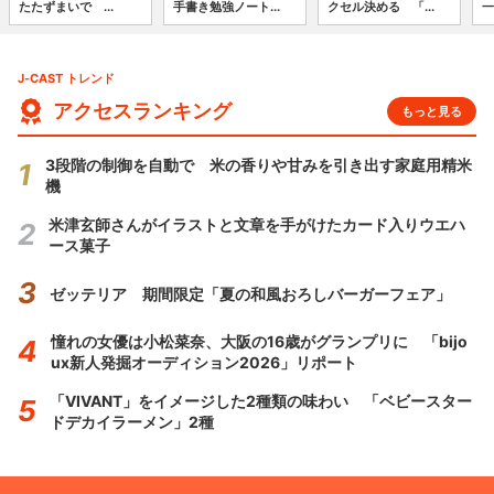
たたずまいで ...
手書き勉強ノート...
クセル決める 「...
一
J-CAST トレンド
アクセスランキング
もっと見る
3段階の制御を自動で 米の香りや甘みを引き出す家庭用精米
機
米津玄師さんがイラストと文章を手がけたカード入りウエハ
ース菓子
ゼッテリア 期間限定「夏の和風おろしバーガーフェア」
憧れの女優は小松菜奈、大阪の16歳がグランプリに 「bijo
ux新人発掘オーディション2026」リポート
「VIVANT」をイメージした2種類の味わい 「ベビースター
ドデカイラーメン」2種