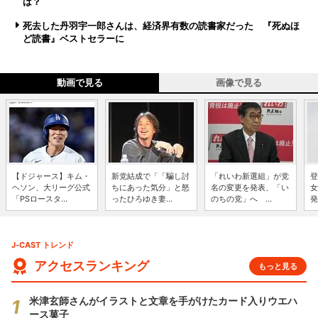
は？
死去した丹羽宇一郎さんは、経済界有数の読書家だった 『死ぬほ
ど読書』ベストセラーに
動画で見る
画像で見る
【ドジャース】キム・
新党結成で「「騙し討
「れいわ新選組」が党
登
ヘソン、大リーグ公式
ちにあった気分」と怒
名の変更を発表、「い
女
「PSロースタ...
ったひろゆき妻...
のちの党」へ ...
発
J-CAST トレンド
アクセスランキング
もっと見る
米津玄師さんがイラストと文章を手がけたカード入りウエハ
ース菓子