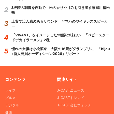
3段階の制御を自動で 米の香りや甘みを引き出す家庭用精米
機
上質で没入感のあるサウンド ヤマハのワイヤレススピーカ
ー
「VIVANT」をイメージした2種類の味わい 「ベビースター
ドデカイラーメン」2種
憧れの女優は小松菜奈、大阪の16歳がグランプリに 「bijou
x新人発掘オーディション2026」リポート
コンテンツ
関連サイト
ライフ
J-CASTニュース
グルメ
J-CASTトレンド
デジタル
J-CAST会社ウォッチ
健康