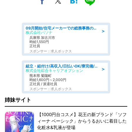
09月開始/住宅メーカーでの総務事務のお仕事/駅近/車通勤可/一般事務/人事労務
＞
株式会社パソナ
兵庫県 加古川市
時給1,550円
正社員
スポンサー：求人ボックス
組立・組付け/高収入/日払いOK/寮完備/交替制/20・30・40代活躍中
＞
株式会社綜合キャリアオプション
熊本県 菊陽町
時給1,600円～2,000円
正社員 / 派遣社員
スポンサー：求人ボックス
姉妹サイト
【1000円台コスメ】花王の新ブランド「ソフ
ィーナ ベーシック」からうるおいに着目した
化粧水&乳液が登場