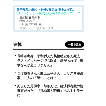
電子部品の組立・検査/寮完備/日払い/工場・製造
＞
UTエージェント株式会社AGT東海第一CU
愛知県 春日井市
時給1,400円
正社員 / 派遣社員
スポンサー：求人ボックス
追悼
一覧を見る
長崎市出身・平和訴えた美輪明宏さん死去
ラストメッセージでも訴え「愛があれば 戦
争なんか起こりません」
つげ義春さんと白土三平さん カリスマ漫画
家、二人の「違い」とは？
死去した丹羽宇一郎さんは、経済界有数の読
書家だった 『死ぬほど読書』ベストセラー
に