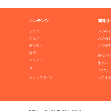
コンテンツ
関連サ
ライフ
J-CAS
グルメ
J-CAS
デジタル
J-CA
健康
BOOK
エンタメ
東京バ
セール
Jタウン
おうちスタイル
ゼロま