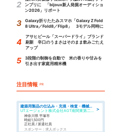
ンプリに 「bijoux新人発掘オーディショ
ン2026」リポート
Galaxy折りたたみスマホ「Galaxy Z Fold
8 Ultra／Fold8／Flip8」 3モデル同時に
アサヒビール「スーパードライ」ブランド
刷新 辛口のうまさはそのまま飲みごたえ
アップ
3段階の制御を自動で 米の香りや甘みを
引き出す家庭用精米機
注目情報
PR
建築用製品の仕込み・充填・検査・機械操作/寮完備/日払い/工場・製造
＞
UTエージェント株式会社AGT南関東第二CU
神奈川県 平塚市
時給1,500円
正社員 / 派遣社員
スポンサー：求人ボックス