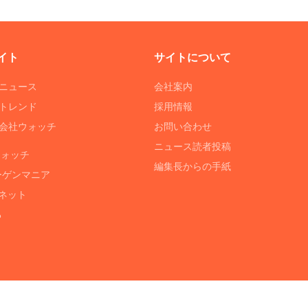
イト
サイトについて
Tニュース
会社案内
Tトレンド
採用情報
ST会社ウォッチ
お問い合わせ
ニュース読者投稿
ウォッチ
編集長からの手紙
ーゲンマニア
ネット
る