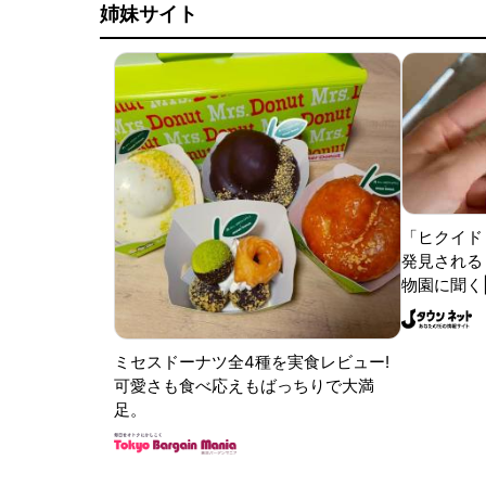
姉妹サイト
「ヒクイド
発見される 
物園に聞く
ミセスドーナツ全4種を実食レビュー!
可愛さも食べ応えもばっちりで大満
足。