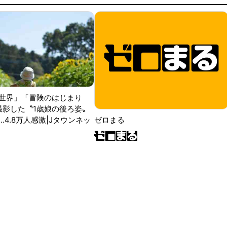
世界」「冒険のはじまり
が撮影した〝1歳娘の後ろ姿〟
ゼロまる
..4.8万人感激|Jタウンネッ