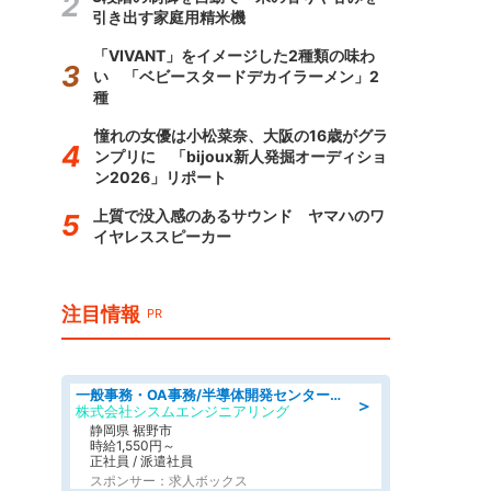
引き出す家庭用精米機
「VIVANT」をイメージした2種類の味わ
い 「ベビースタードデカイラーメン」2
種
憧れの女優は小松菜奈、大阪の16歳がグラ
ンプリに 「bijoux新人発掘オーディショ
ン2026」リポート
上質で没入感のあるサウンド ヤマハのワ
イヤレススピーカー
注目情報
PR
一般事務・OA事務/半導体開発センター内で事務&軽作業スタッフ、募集
＞
株式会社シスムエンジニアリング
静岡県 裾野市
時給1,550円～
正社員 / 派遣社員
スポンサー：求人ボックス