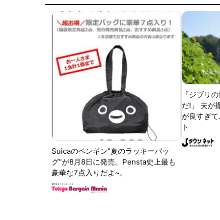
「ジブリの
だ!」 夫
が良すぎて.
ト
Suicaのペンギン"夏のラッキーバッ
グ"が8月8日に発売。Pensta史上最も
豪華な7点入りだよ~。