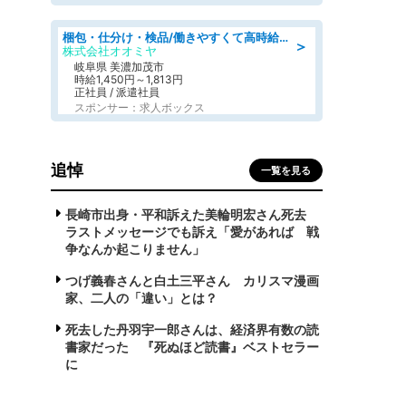
梱包・仕分け・検品/働きやすくて高時給の仕分け作業長期休暇充実/残業なし
＞
株式会社オオミヤ
岐阜県 美濃加茂市
時給1,450円～1,813円
正社員 / 派遣社員
スポンサー：求人ボックス
追悼
一覧を見る
長崎市出身・平和訴えた美輪明宏さん死去
ラストメッセージでも訴え「愛があれば 戦
争なんか起こりません」
つげ義春さんと白土三平さん カリスマ漫画
家、二人の「違い」とは？
死去した丹羽宇一郎さんは、経済界有数の読
書家だった 『死ぬほど読書』ベストセラー
に