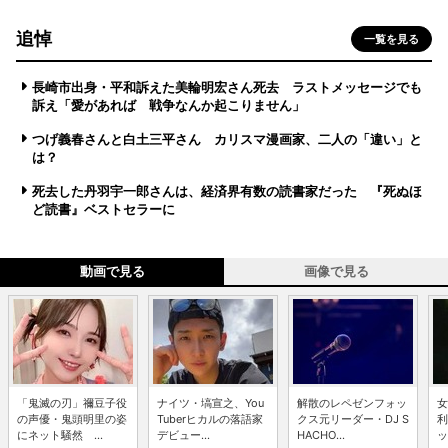
追悼
一覧を見る
長崎市出身・平和訴えた美輪明宏さん死去 ラストメッセージでも
訴え「愛があれば 戦争なんか起こりません」
つげ義春さんと白土三平さん カリスマ漫画家、二人の「違い」と
は？
死去した丹羽宇一郎さんは、経済界有数の読書家だった 『死ぬほ
ど読書』ベストセラーに
動画で見る
画像で見る
「鬼滅の刃」禰豆子役
ナイツ・塙宣之、You
解散のレペゼンフォッ
女
の声優・鬼頭明里の姿
Tuberヒカルの落語家
クス元リーダー・DJ S
利
にネット騒然 ...
デビュー...
HACHO...
ッ