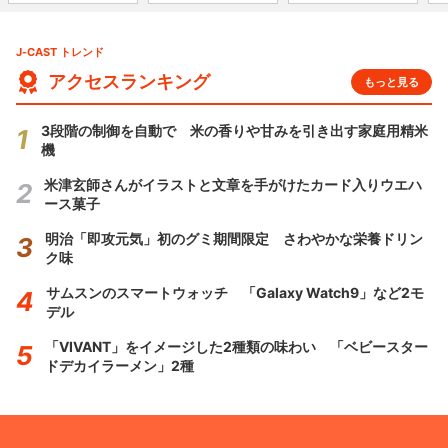
J-CAST トレンド
アクセスランキング
もっと見る
3段階の制御を自動で 米の香りや甘みを引き出す家庭用精米
機
米津玄師さんがイラストと文章を手がけたカード入りウエハ
ース菓子
明治「即攻元気」初のグミ期間限定 さわやかな栄養ドリン
ク味
サムスンのスマートウォッチ 「Galaxy Watch9」など2モ
デル
「VIVANT」をイメージした2種類の味わい 「ベビースター
ドデカイラーメン」2種