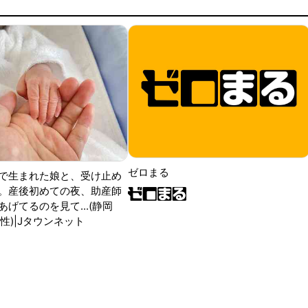
ゼロまる
で生まれた娘と、受け止め
。産後初めての夜、助産師
げてるのを見て...(静岡
性)|Jタウンネット