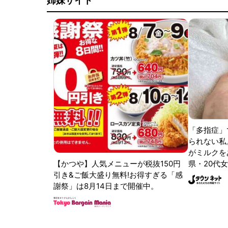
姉妹サイト
「多指症」
られない私
がミルクをあ
【かつや】人気メニューが税抜150円
県・20代女
引き&ご飯大盛り無料!お得すぎる「感
謝祭」は8月14日まで開催中。