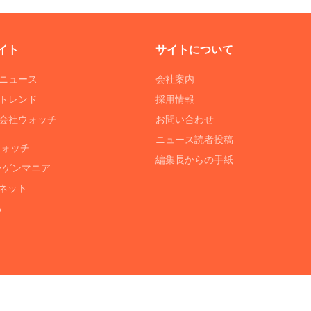
イト
サイトについて
Tニュース
会社案内
Tトレンド
採用情報
ST会社ウォッチ
お問い合わせ
ニュース読者投稿
ウォッチ
編集長からの手紙
ーゲンマニア
ネット
る