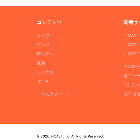
コンテンツ
関連サ
ライフ
J-CAS
グルメ
J-CAS
デジタル
J-CA
健康
BOOK
エンタメ
東京バ
セール
Jタウン
おうちスタイル
ゼロま
© 2026 J-CAST, Inc. All Rights Reserved.