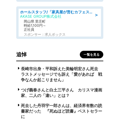
ホールスタッフ/「家具屋が営むカフェスタッフ!」週2日～OK!嬉しいまかない付き/岡山県/浅口郡里庄町
＞
AKASE GROUP株式会社
岡山県 里庄町
時給1,100円～
正社員
スポンサー：求人ボックス
追悼
一覧を見る
長崎市出身・平和訴えた美輪明宏さん死去
ラストメッセージでも訴え「愛があれば 戦
争なんか起こりません」
つげ義春さんと白土三平さん カリスマ漫画
家、二人の「違い」とは？
死去した丹羽宇一郎さんは、経済界有数の読
書家だった 『死ぬほど読書』ベストセラー
に