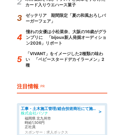
カード入りウエハース菓子
ゼッテリア 期間限定「夏の和風おろしバ
ーガーフェア」
憧れの女優は小松菜奈、大阪の16歳がグラ
ンプリに 「bijoux新人発掘オーディショ
ン2026」リポート
「VIVANT」をイメージした2種類の味わ
い 「ベビースタードデカイラーメン」2
種
注目情報
PR
工事・土木施工管理/総合技術商社にて施工管理のお仕事/即日勤務可/車通勤可/工事・土木施工管理/生産・品質管理
＞
株式会社パソナ
福岡県 北九州市
時給1,506円
正社員
スポンサー：求人ボックス