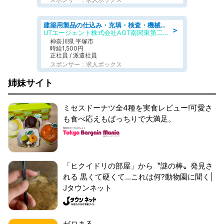
建築用製品の仕込み・充填・検査・機械操作/寮完備/日払い/工場・製造
＞
UTエージェント株式会社AGT南関東第二CU
神奈川県 平塚市
時給1,500円
正社員 / 派遣社員
スポンサー：求人ボックス
姉妹サイト
ミセスドーナツ全4種を実食レビュー!可愛さ
も食べ応えもばっちりで大満足。
「ヒクイドリの部屋」から〝謎の棒〟発見さ
れる 黒くて硬くて...これは何?動物園に聞く|
Jタウンネット
ゼロまる