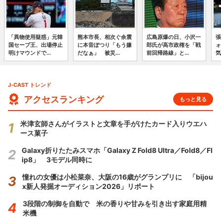
「異物使用疑惑」元韓
熊本市長、相次ぐ余震
広島原爆の日、小沢一
張
国セーブ王、出場停止
に本音ぽつり「もう嫌
郎氏が高市政権を「戦
ォ
明けマウンドで...
だなぁ」 被災...
前回帰路線」と...
気
J-CAST トレンド
アクセスランキング
もっと見る
米津玄師さんがイラストと文章を手がけたカード入りウエハ
ース菓子
Galaxy折りたたみスマホ「Galaxy Z Fold8 Ultra／Fold8／Fl
ip8」 3モデル同時に
憧れの女優は小松菜奈、大阪の16歳がグランプリに 「bijou
x新人発掘オーディション2026」リポート
3段階の制御を自動で 米の香りや甘みを引き出す家庭用精
米機