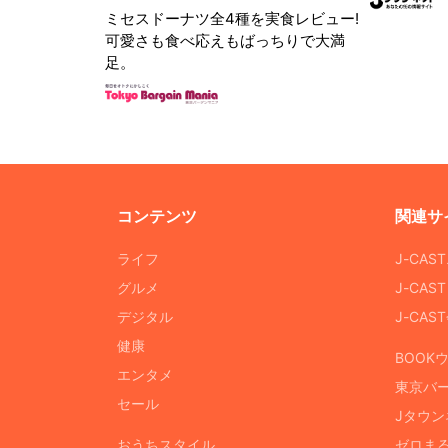
ミセスドーナツ全4種を実食レビュー!
可愛さも食べ応えもばっちりで大満
足。
コンテンツ
関連サ
ライフ
J-CAS
グルメ
J-CAS
デジタル
J-CA
健康
BOOK
エンタメ
東京バ
セール
Jタウン
おうちスタイル
ゼロま