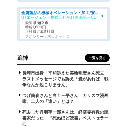
金属製品の機械オペレーション・加工/寮完備/日払い/工場・製造
＞
UTエージェント株式会社AGT東海第一CU
愛知県 知立市
時給1,600円
正社員 / 派遣社員
スポンサー：求人ボックス
追悼
一覧を見る
長崎市出身・平和訴えた美輪明宏さん死去
ラストメッセージでも訴え「愛があれば 戦
争なんか起こりません」
つげ義春さんと白土三平さん カリスマ漫画
家、二人の「違い」とは？
死去した丹羽宇一郎さんは、経済界有数の読
書家だった 『死ぬほど読書』ベストセラー
に