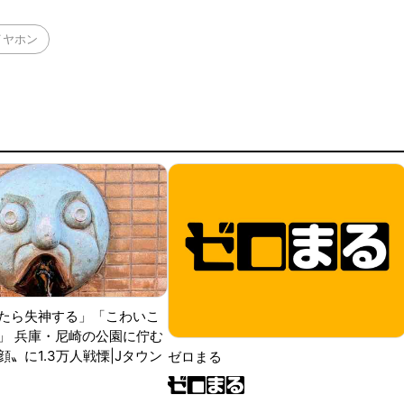
イヤホン
たら失神する」「こわいこ
」 兵庫・尼崎の公園に佇む
〟に1.3万人戦慄|Jタウン
ゼロまる