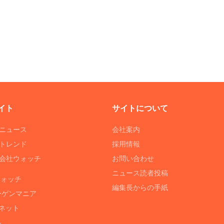
イト
サイトについて
Tニュース
会社案内
Tトレンド
採用情報
ST会社ウォッチ
お問い合わせ
ニュース読者投稿
ウォッチ
編集長からの手紙
ーゲンマニア
ネット
る