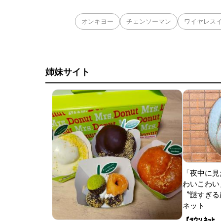
オンキヨー
チェンソーマン
ワイヤレス
姉妹サイト
「夜中に見
わいこわい
〝謎すぎる顔
ネット