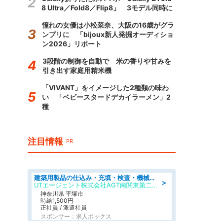
8 Ultra／Fold8／Flip8」 3モデル同時に
憧れの女優は小松菜奈、大阪の16歳がグラ
ンプリに 「bijoux新人発掘オーディショ
ン2026」リポート
3段階の制御を自動で 米の香りや甘みを
引き出す家庭用精米機
「VIVANT」をイメージした2種類の味わ
い 「ベビースタードデカイラーメン」2
種
注目情報
PR
建築用製品の仕込み・充填・検査・機械操作/寮完備/日払い/工場・製造
＞
UTエージェント株式会社AGT南関東第二CU
神奈川県 平塚市
時給1,500円
正社員 / 派遣社員
スポンサー：求人ボックス