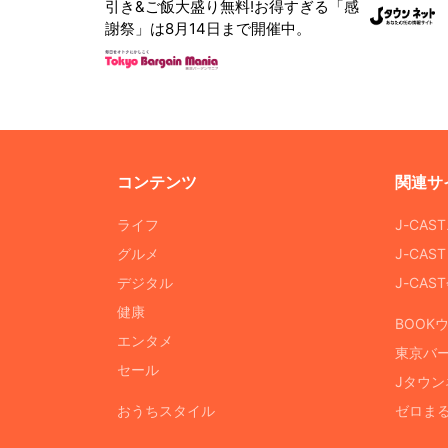
引き&ご飯大盛り無料!お得すぎる「感
謝祭」は8月14日まで開催中。
コンテンツ
関連サ
ライフ
J-CAS
グルメ
J-CAS
デジタル
J-CA
健康
BOOK
エンタメ
東京バ
セール
Jタウン
おうちスタイル
ゼロま