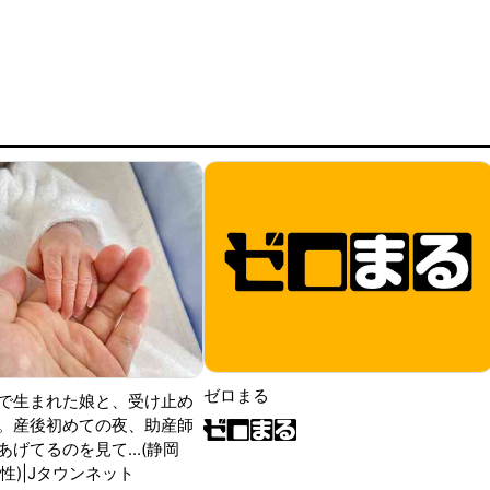
ゼロまる
で生まれた娘と、受け止め
。産後初めての夜、助産師
げてるのを見て...(静岡
性)|Jタウンネット