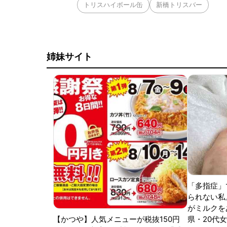
トリスハイボール缶
新橋トリスバー
姉妹サイト
「多指症」
られない私
がミルクをあ
【かつや】人気メニューが税抜150円
県・20代女