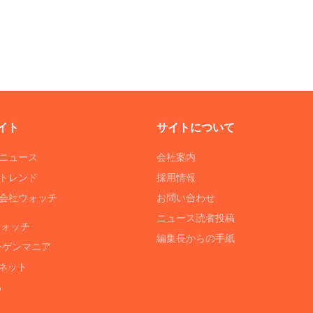
イト
サイトについて
Tニュース
会社案内
Tトレンド
採用情報
ST会社ウォッチ
お問い合わせ
ニュース読者投稿
ウォッチ
編集長からの手紙
ーゲンマニア
ネット
る