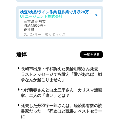
検査/検品/ライン作業 軽作業で月収28万円可 センサー部品の箱詰め 日勤 土日休
＞
UTエージェント株式会社
三重県 伊勢市
時給1,500円～
正社員
スポンサー：求人ボックス
追悼
一覧を見る
長崎市出身・平和訴えた美輪明宏さん死去
ラストメッセージでも訴え「愛があれば 戦
争なんか起こりません」
つげ義春さんと白土三平さん カリスマ漫画
家、二人の「違い」とは？
死去した丹羽宇一郎さんは、経済界有数の読
書家だった 『死ぬほど読書』ベストセラー
に