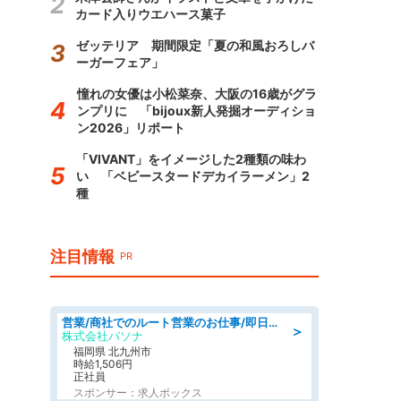
カード入りウエハース菓子
ゼッテリア 期間限定「夏の和風おろしバ
ーガーフェア」
憧れの女優は小松菜奈、大阪の16歳がグラ
ンプリに 「bijoux新人発掘オーディショ
ン2026」リポート
「VIVANT」をイメージした2種類の味わ
い 「ベビースタードデカイラーメン」2
種
注目情報
PR
営業/商社でのルート営業のお仕事/即日勤務可/車通勤可/営業
＞
株式会社パソナ
福岡県 北九州市
時給1,506円
正社員
スポンサー：求人ボックス