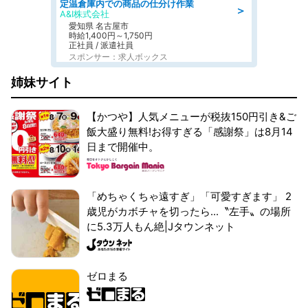
定温倉庫内での商品の仕分け作業
＞
A&I株式会社
愛知県 名古屋市
時給1,400円～1,750円
正社員 / 派遣社員
スポンサー：求人ボックス
姉妹サイト
【かつや】人気メニューが税抜150円引き&ご
飯大盛り無料!お得すぎる「感謝祭」は8月14
日まで開催中。
「めちゃくちゃ遠すぎ」「可愛すぎます」 2
歳児がカボチャを切ったら...〝左手〟の場所
に5.3万人もん絶|Jタウンネット
ゼロまる