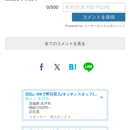
全てのコメントを見る
日払いOKで即日収入/キッチンスタッフ/「原付免許必須」デリバリー業務など、自己成長可能な幅広い仕事に挑戦!髪型自由&ピアス・ネイルOK/茨城県/水戸市
＞
肉メシ 水戸店
茨城県 水戸市
時給1,100円～
正社員
スポンサー：求人ボックス