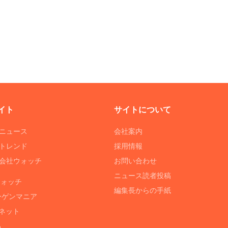
イト
サイトについて
Tニュース
会社案内
Tトレンド
採用情報
ST会社ウォッチ
お問い合わせ
ニュース読者投稿
ウォッチ
編集長からの手紙
ーゲンマニア
ネット
る