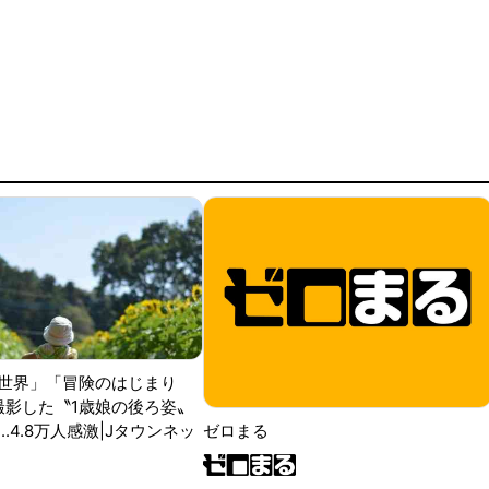
世界」「冒険のはじまり
が撮影した〝1歳娘の後ろ姿〟
ゼロまる
..4.8万人感激|Jタウンネッ