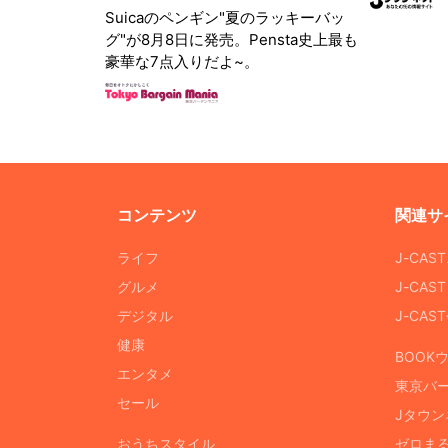
Suicaのペンギン"夏のラッキーバッ
グ"が8月8日に発売。Pensta史上最も
豪華な7点入りだよ~。
コンテンツ
関連サ
ライフ
J-CAS
グルメ
J-CAS
デジタル
J-CA
健康
BOOK
エンタメ
東京バ
セール
Jタウン
おうちスタイル
ゼロま