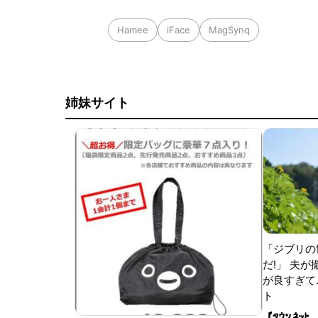
Hamee
iFace
MagSynq
姉妹サイト
「ジブリの
だ!」 夫
が良すぎて.
ト