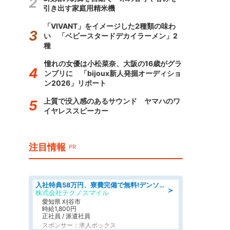
引き出す家庭用精米機
「VIVANT」をイメージした2種類の味わ
い 「ベビースタードデカイラーメン」2
種
憧れの女優は小松菜奈、大阪の16歳がグラ
ンプリに 「bijoux新人発掘オーディショ
ン2026」リポート
上質で没入感のあるサウンド ヤマハのワ
イヤレススピーカー
注目情報
PR
入社特典58万円、寮費完備で無料!デンソーで働こう!自動車工場で小型部品の検査業務 denso aichi
＞
株式会社テクノスマイル
愛知県 刈谷市
時給1,800円
正社員 / 派遣社員
スポンサー：求人ボックス