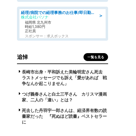
経理/病院での経理事務のお仕事/即日勤務可/車通勤可/経理/一般事務
＞
株式会社パソナ
福岡県 北九州市
時給1,380円
正社員
スポンサー：求人ボックス
追悼
一覧を見る
長崎市出身・平和訴えた美輪明宏さん死去
ラストメッセージでも訴え「愛があれば 戦
争なんか起こりません」
つげ義春さんと白土三平さん カリスマ漫画
家、二人の「違い」とは？
死去した丹羽宇一郎さんは、経済界有数の読
書家だった 『死ぬほど読書』ベストセラー
に