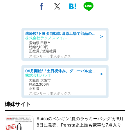
未経験/トヨタ自動車 田原工場で部品の運搬作業/tutumi
＞
株式会社テクノスマイル
愛知県 田原市
時給2,100円
正社員 / 派遣社員
スポンサー：求人ボックス
09月開始/「土日祝休み」グローバル企業での産業保健のお仕事/保健師/高時給/残業なし/服装自由
＞
株式会社パソナ
大阪府 大阪市
時給2,300円
正社員
スポンサー：求人ボックス
姉妹サイト
Suicaのペンギン"夏のラッキーバッグ"が8月
8日に発売。Pensta史上最も豪華な7点入り