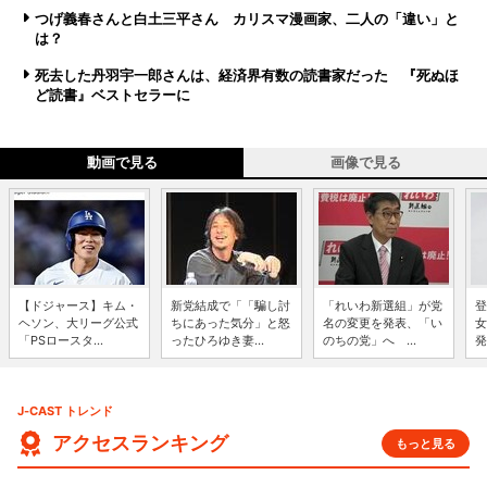
つげ義春さんと白土三平さん カリスマ漫画家、二人の「違い」と
は？
死去した丹羽宇一郎さんは、経済界有数の読書家だった 『死ぬほ
ど読書』ベストセラーに
動画で見る
画像で見る
【ドジャース】キム・
新党結成で「「騙し討
「れいわ新選組」が党
登
ヘソン、大リーグ公式
ちにあった気分」と怒
名の変更を発表、「い
女
「PSロースタ...
ったひろゆき妻...
のちの党」へ ...
発
J-CAST トレンド
アクセスランキング
もっと見る