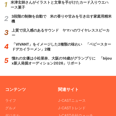
米津玄師さんがイラストと文章を手がけたカード入りウエハ
ース菓子
3段階の制御を自動で 米の香りや甘みを引き出す家庭用精米
機
上質で没入感のあるサウンド ヤマハのワイヤレススピーカ
ー
「VIVANT」をイメージした2種類の味わい 「ベビースター
ドデカイラーメン」2種
憧れの女優は小松菜奈、大阪の16歳がグランプリに 「bijou
x新人発掘オーディション2026」リポート
コンテンツ
関連サイト
ライフ
J-CASTニュース
グルメ
J-CASTトレンド
デジタル
J-CAST会社ウォッチ