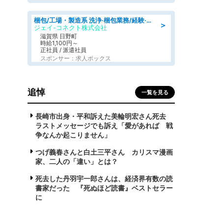
梱包/工場・製造系 洗浄·梱包業務/経験·資格不問/日勤
＞
ジェイ-コネクト株式会社
滋賀県 日野町
時給1,100円～
正社員 / 派遣社員
スポンサー：求人ボックス
追悼
一覧を見る
長崎市出身・平和訴えた美輪明宏さん死去
ラストメッセージでも訴え「愛があれば 戦
争なんか起こりません」
つげ義春さんと白土三平さん カリスマ漫画
家、二人の「違い」とは？
死去した丹羽宇一郎さんは、経済界有数の読
書家だった 『死ぬほど読書』ベストセラー
に