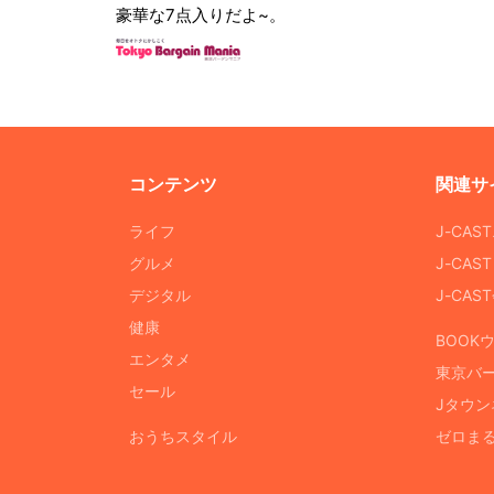
豪華な7点入りだよ~。
コンテンツ
関連サ
ライフ
J-CAS
グルメ
J-CAS
デジタル
J-CA
健康
BOOK
エンタメ
東京バ
セール
Jタウン
おうちスタイル
ゼロま