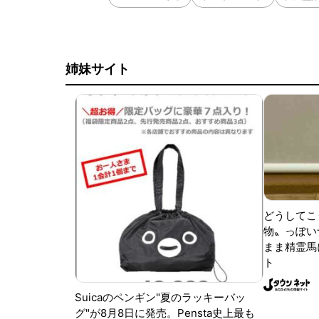
姉妹サイト
どうしてこ
物〟っぽい
まま精霊馬
ト
Suicaのペンギン"夏のラッキーバッ
グ"が8月8日に発売。Pensta史上最も