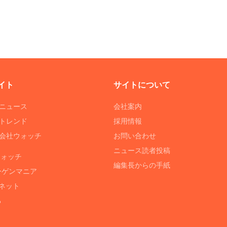
イト
サイトについて
Tニュース
会社案内
Tトレンド
採用情報
ST会社ウォッチ
お問い合わせ
ニュース読者投稿
ウォッチ
編集長からの手紙
ーゲンマニア
ネット
る