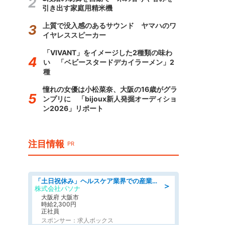
引き出す家庭用精米機
上質で没入感のあるサウンド ヤマハのワ
イヤレススピーカー
「VIVANT」をイメージした2種類の味わ
い 「ベビースタードデカイラーメン」2
種
憧れの女優は小松菜奈、大阪の16歳がグラ
ンプリに 「bijoux新人発掘オーディショ
ン2026」リポート
注目情報
PR
「土日祝休み」ヘルスケア業界での産業保健師業務/看護師/高時給/要資格:正看護師
＞
株式会社パソナ
大阪府 大阪市
時給2,300円
正社員
スポンサー：求人ボックス