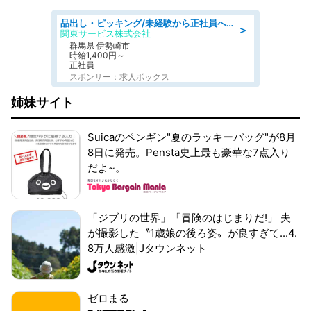
品出し・ピッキング/未経験から正社員へ 大手飲料メーカーでの物流倉庫スタッフ
＞
関東サービス株式会社
群馬県 伊勢崎市
時給1,400円～
正社員
スポンサー：求人ボックス
姉妹サイト
Suicaのペンギン"夏のラッキーバッグ"が8月
8日に発売。Pensta史上最も豪華な7点入り
だよ~。
「ジブリの世界」「冒険のはじまりだ!」 夫
が撮影した〝1歳娘の後ろ姿〟が良すぎて...4.
8万人感激|Jタウンネット
ゼロまる