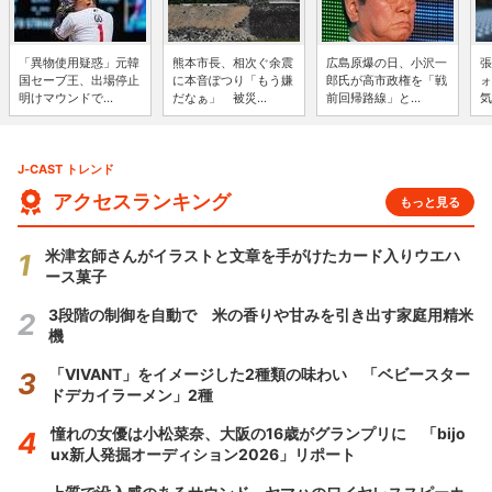
「異物使用疑惑」元韓
熊本市長、相次ぐ余震
広島原爆の日、小沢一
張
国セーブ王、出場停止
に本音ぽつり「もう嫌
郎氏が高市政権を「戦
ォ
明けマウンドで...
だなぁ」 被災...
前回帰路線」と...
気
J-CAST トレンド
アクセスランキング
もっと見る
米津玄師さんがイラストと文章を手がけたカード入りウエハ
ース菓子
3段階の制御を自動で 米の香りや甘みを引き出す家庭用精米
機
「VIVANT」をイメージした2種類の味わい 「ベビースター
ドデカイラーメン」2種
憧れの女優は小松菜奈、大阪の16歳がグランプリに 「bijo
ux新人発掘オーディション2026」リポート